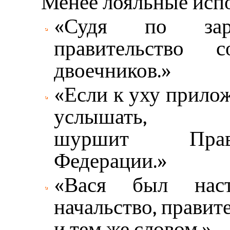
Менее лояльные испо
«Судя по зар
правительство 
двоечников.»
«Если к уху прило
услышат
шуршит Прави
Федерации.»
«Вася был наст
начальство, правит
и тем же словом.»