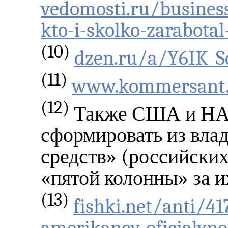
vedomosti.ru/busines
kto-i-skolko-zarabotal
(10)
dzen.ru/a/Y6IK_
(11)
www.kommersant.
(12)
Также США и НАТ
сформировать из вла
средств» (российски
«пятой колонны» за и
(13)
fishki.net/anti/41
amerikancy-oficialyno