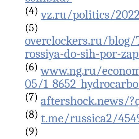
(4)
vz.ru/politics/202
(5)
overclockers.ru/blo
rossiya-do-sih-por-zap
(6)
www.ng.ru/econom
05/1_8652_hydrocarbo
(7)
aftershock.news/?q
(8)
t.me/russica2/454
(9)