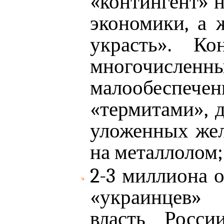
«контингент» н
экономики, а 
украсть». Ко
многочисленн
малообеспеч
«термитами», 
уложенных жел
на металлолом;
2-3 миллиона 
«украинцев» 
власть Росси