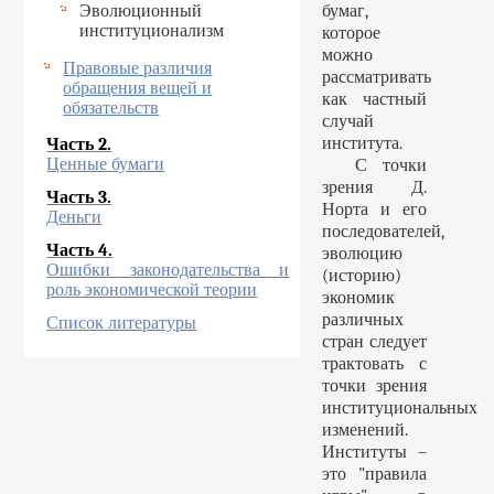
Эволюционный
бумаг,
институционализм
которое
можно
Правовые различия
рассматривать
обращения вещей и
как частный
обязательств
случай
института.
Часть 2.
Ценные бумаги
С точки
зрения Д.
Часть 3.
Норта и его
Деньги
последователей,
Часть 4.
эволюцию
Ошибки законодательства и
(историю)
роль экономической теории
экономик
различных
Список литературы
стран следует
трактовать с
точки зрения
институциональных
изменений.
Институты –
это "правила