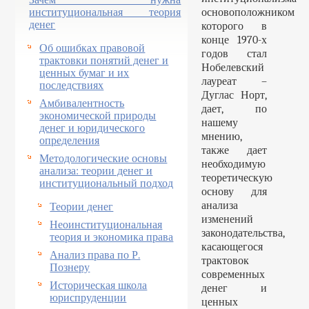
институциональная теория
основоположником
денег
которого в
конце 1970-х
Об ошибках правовой
годов стал
трактовки понятий денег и
Нобелевский
ценных бумаг и их
лауреат –
последствиях
Дуглас Норт,
Амбивалентность
дает, по
экономической природы
нашему
денег и юридического
мнению,
определения
также дает
Методологические основы
необходимую
анализа: теории денег и
теоретическую
институциональный подход
основу для
анализа
Теории денег
изменений
Неоинституциональная
законодательства,
теория и экономика права
касающегося
Анализ права по Р.
трактовок
Познеру
современных
Историческая школа
денег и
юриспруденции
ценных