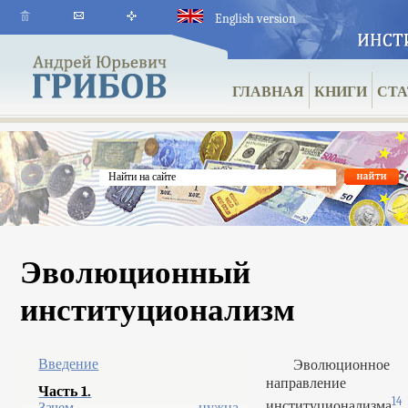
English version
ГЛАВНАЯ
КНИГИ
СТА
Эволюционный
институционализм
Введение
Эволюционное
направление
Часть 1.
14
институционализма
Зачем нужна