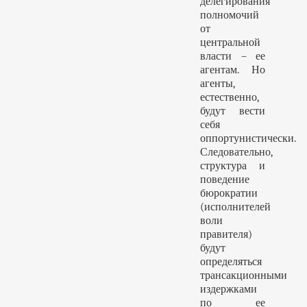
делегирования
полномочий
от
центральной
власти – ее
агентам. Но
агенты,
естественно,
будут вести
себя
оппортунистически.
Следовательно,
структура и
поведение
бюрократии
(исполнителей
воли
правителя)
будут
определяться
трансакционными
издержками
по ее