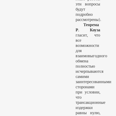
эти вопросы
будут
подробно
рассмотрены).
Теорема
Р. Коуза
гласит, что
все
возможности
для
взаимовыгодного
обмена
полностью
исчерпываются
самими
заинтересованными
сторонами
при условии,
что
трансакционные
издержки
равны нулю,