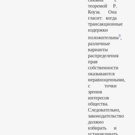
связана с
теоремой Р.
Коуза. Она
гласит: когда
трансакционные
издержки
9
положительны
,
различные
варианты
распределения
прав
собственности
оказываются
неравноценными,
с точки
зрения
интересов
общества.
Следовательно,
законодательство
должно
избирать и
устанавливать