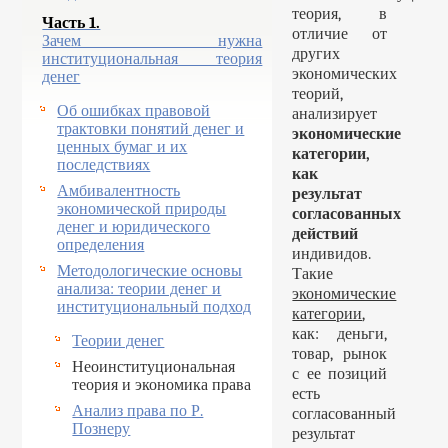
теория, в
Часть 1.
отличие от
Зачем нужна
других
институциональная теория
экономических
денег
теорий,
Об ошибках правовой
анализирует
трактовки понятий денег и
экономические
ценных бумаг и их
категории,
последствиях
как
Амбивалентность
результат
экономической природы
согласованных
денег и юридического
действий
определения
индивидов.
Методологические основы
Такие
анализа: теории денег и
экономические
институциональный подход
категории
,
как: деньги,
Теории денег
товар, рынок
Неоинституциональная
с ее позиций
теория и экономика права
есть
Анализ права по Р.
согласованный
Познеру
результат