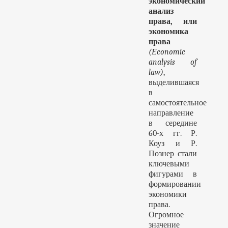
экономический
анализ
права, или
экономика
права
(Еconomic
analysis of
law)
,
выделившаяся
в
самостоятельное
направление
в середине
60-х гг. Р.
Коуз и Р.
Познер стали
ключевыми
фигурами в
формировании
экономики
права.
Огромное
значение