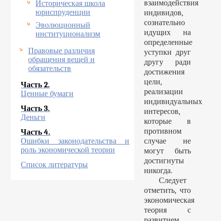
взаимодействия
Историческая школа
юриспруденции
индивидов,
сознательно
Эволюционный
идущих на
институционализм
определенные
Правовые различия
уступки друг
обращения вещей и
другу ради
обязательств
достижения
цели,
Часть 2.
реализации
Ценные бумаги
индивидуальных
Часть 3.
интересов,
Деньги
которые в
противном
Часть 4.
Ошибки законодательства и
случае не
роль экономической теории
могут быть
достигнуты
Список литературы
никогда.
Следует
отметить, что
экономическая
теория с
развитием