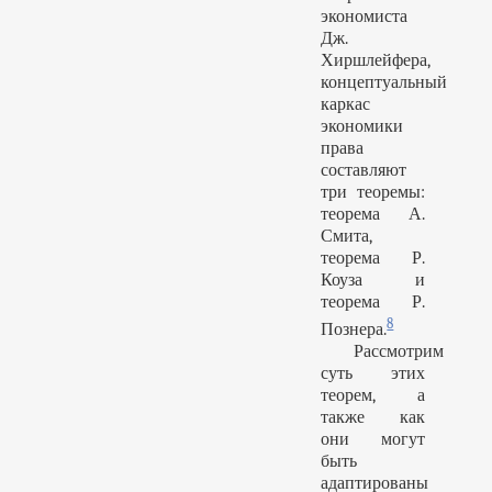
экономиста
Дж.
Хиршлейфера,
концептуальный
каркас
экономики
права
составляют
три теоремы:
теорема А.
Смита,
теорема Р.
Коуза и
теорема Р.
8
Познера.
Рассмотрим
суть этих
теорем, а
также как
они могут
быть
адаптированы