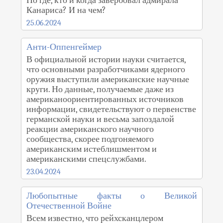
Но где, кто и когда завербовал адмирала
Канариса? И на чем?
25.06.2024
Анти-Оппенгеймер
В официальной истории науки считается,
что основными разработчиками ядерного
оружия выступили американские научные
круги. Но данные, получаемые даже из
американоориентированных источников
информации, свидетельствуют о первенстве
германской науки и весьма запоздалой
реакции американского научного
сообщества, скорее подгоняемого
американским истеблишментом и
американскими спецслужбами.
23.04.2024
Любопытные факты о Великой
Отечественной Войне
Всем известно, что рейхсканцлером