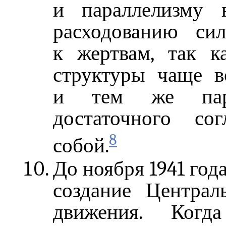
и параллелизму в
расходованию си
к жертвам, так к
структуры чаще в
и тем же парт
достаточного со
8
собой.
До ноября 1941 год
создание Централ
движения. Ког