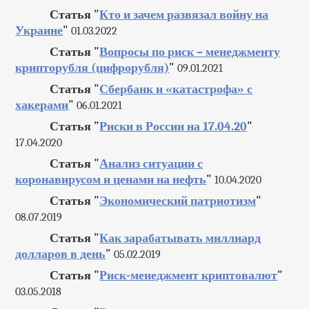
Статья "
Кто и зачем развязал войну на
Украине
"
01.03.2022
Статья "
Вопросы по риск – менеджменту
крипторубля (цифрорубля)
"
09.01.2021
Статья "
Сбербанк и «катастрофа» с
хакерами
"
06.01.2021
Статья "
Риски в России на 17.04.20
"
17.04.2020
Статья "
Анализ ситуации с
коронавирусом и ценами на нефть
"
10.04.2020
Статья "
Экономический патриотизм
"
08.07.2019
Статья "
Как зарабатывать миллиард
долларов в день
"
05.02.2019
Статья "
Риск-менеджмент криптовалют
"
03.05.2018