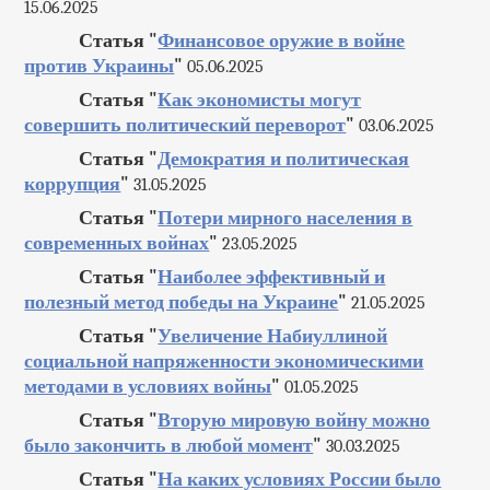
15.06.2025
Статья "
Финансовое оружие в войне
против Украины
"
05.06.2025
Статья "
Как экономисты могут
совершить политический переворот
"
03.06.2025
Статья "
Демократия и политическая
коррупция
"
31.05.2025
Статья "
Потери мирного населения в
современных войнах
"
23.05.2025
Статья "
Наиболее эффективный и
полезный метод победы на Украине
"
21.05.2025
Статья "
Увеличение Набиуллиной
социальной напряженности экономическими
методами в условиях войны
"
01.05.2025
Статья "
Вторую мировую войну можно
было закончить в любой момент
"
30.03.2025
Статья "
На каких условиях России было