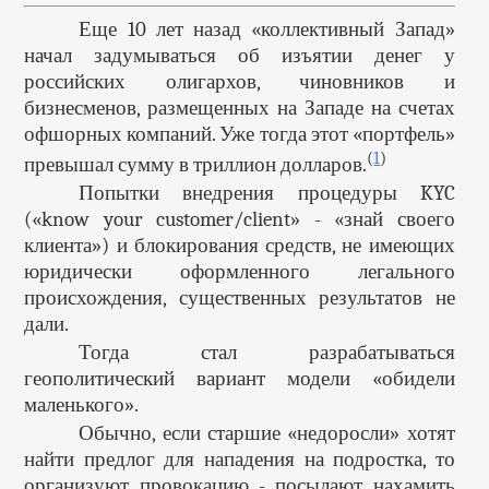
Еще 10 лет назад «коллективный Запад»
начал задумываться об изъятии денег у
российских олигархов, чиновников и
бизнесменов, размещенных на Западе на счетах
офшорных компаний. Уже тогда этот «портфель»
(
1
)
превышал сумму в триллион долларов.
Попытки внедрения процедуры KYC
(«know your customer/client» - «знай своего
клиента») и блокирования средств, не имеющих
юридически оформленного легального
происхождения, существенных результатов не
дали.
Тогда стал разрабатываться
геополитический вариант модели «обидели
маленького».
Обычно, если старшие «недоросли» хотят
найти предлог для нападения на подростка, то
организуют провокацию - посылают нахамить