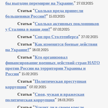
бы выгодно перемирие на Украине.
"
27.03.2025
Статья "
Сколько вреда принесли
большевики России?
"
15.03.2025
Статья "
Сколько активных поклонников
у Сталина в наши дни?
"
07.03.2025
Статья "
Сон про Столтенберга
"
27.02.2025
Статья "
Как изменятся боевые действия
на Украине?
"
18.02.2025
Статья "
Кто организовал
финансирование военных действий стран НАТО
против России на территории Украины и
России
"
15.02.2025
Статья "
Политическая преступная
коррупция
"
07.02.2025
Статья "
Своя, чужая и вражеская
политическая коррупция
"
28.01.2025
Статья "
Усидит ли в своем кресле