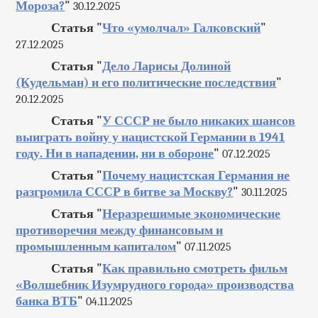
Мороза?
"
30.12.2025
Статья "
Что «умолчал» Галковский
"
27.12.2025
Статья "
Дело Ларисы Долиной
(Кудельман) и его политические последствия
"
20.12.2025
Статья "
У СССР не было никаких шансов
выиграть войну у нацистской Германии в 1941
году. Ни в нападении, ни в обороне
"
07.12.2025
Статья "
Почему нацистская Германия не
разгромила СССР в битве за Москву?
"
30.11.2025
Статья "
Неразрешимые экономические
противоречия между финансовым и
промышленным капиталом
"
07.11.2025
Статья "
Как правильно смотреть фильм
«Волшебник Изумрудного города» производства
банка ВТБ
"
04.11.2025