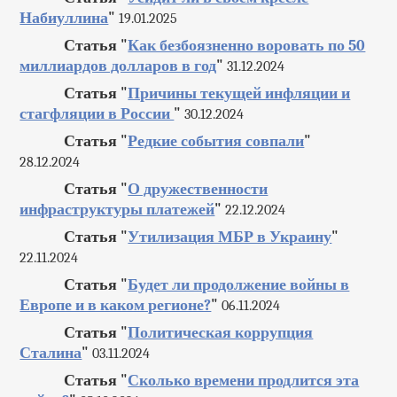
Набиуллина
"
19.01.2025
Статья "
Как безбоязненно воровать по 50
миллиардов долларов в год
"
31.12.2024
Статья "
Причины текущей инфляции и
стагфляции в России
"
30.12.2024
Статья "
Редкие события совпали
"
28.12.2024
Статья "
О дружественности
инфраструктуры платежей
"
22.12.2024
Статья "
Утилизация МБР в Украину
"
22.11.2024
Статья "
Будет ли продолжение войны в
Европе и в каком регионе?
"
06.11.2024
Статья "
Политическая коррупция
Сталина
"
03.11.2024
Статья "
Сколько времени продлится эта