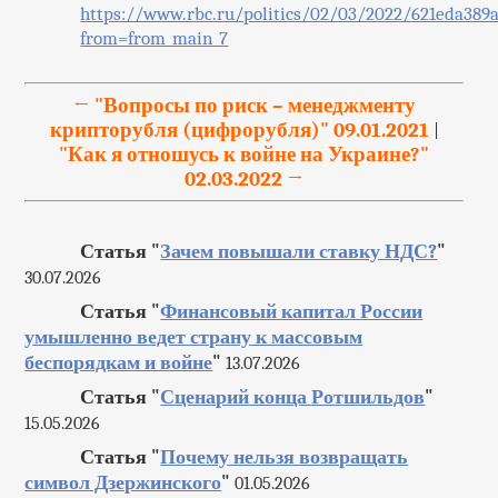
https://www.rbc.ru/politics/02/03/2022/621eda389
from=from_main_7
← "Вопросы по риск – менеджменту
крипторубля (цифрорубля)" 09.01.2021
|
"Как я отношусь к войне на Украине?"
02.03.2022 →
Статья "
Зачем повышали ставку НДС?
"
30.07.2026
Статья "
Финансовый капитал России
умышленно ведет страну к массовым
беспорядкам и войне
"
13.07.2026
Статья "
Сценарий конца Ротшильдов
"
15.05.2026
Статья "
Почему нельзя возвращать
символ Дзержинского
"
01.05.2026