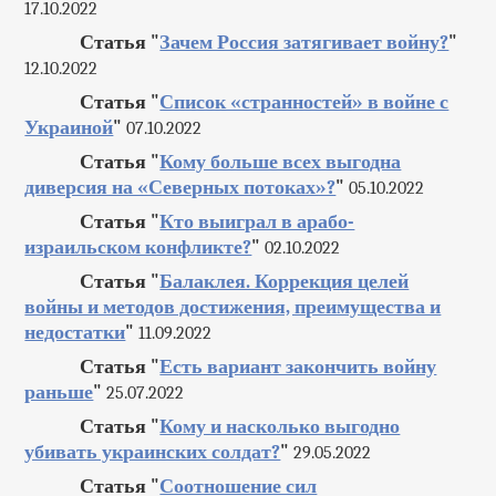
17.10.2022
Статья "
Зачем Россия затягивает войну?
"
12.10.2022
Статья "
Список «странностей» в войне с
Украиной
"
07.10.2022
Статья "
Кому больше всех выгодна
диверсия на «Северных потоках»?
"
05.10.2022
Статья "
Кто выиграл в арабо-
израильском конфликте?
"
02.10.2022
Статья "
Балаклея. Коррекция целей
войны и методов достижения, преимущества и
недостатки
"
11.09.2022
Статья "
Есть вариант закончить войну
раньше
"
25.07.2022
Статья "
Кому и насколько выгодно
убивать украинских солдат?
"
29.05.2022
Статья "
Соотношение сил