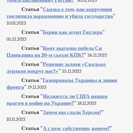
«обезглавливания» России?
"
30.01.2023
Статья "
Сказка о том, как коррупция
увеличила наркоманию и убила государство
"
10.01.2023
Статья "
Берия как агент Гитлера
"
05.12.2022
Статья "
Кому выгодна победа Си
Цзиньпина на 20-м съезде КПК?
"
26.11.2022
Статья "
Решение задачи «Сколько
дураков вокруг нас?»
"
25.11.2022
Статья "
Газопроводы Украины и линия
фронта
"
19.11.2022
Статья "
Являются ли США нашим
врагом в войне на Украине?
"
18.11.2022
Статья "
Зачем мы сдали Херсон?
"
10.11.2022
Статья "
А с кем, собственно, воюем?
"