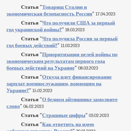
Статья "
Товарищ Сталин и
экономическая безопасность России
"
17.04.2023
Статья "
Что получили США за первый
год украинской войны?
"
18.03.2023
Статья "
Что получила Россия за первый
год боевых действий?
"
11.03.2023
Статья "
Приоритизация целей войны по
экономическим результатам первого года
боевых действий на Украине
"
08.03.2023
Статья "
Откуда идет финансирование
зарплат военнослужащим, воюющим на
Украине?
"
15.02.2023
Статья "
О бедном айтишнике замолвите
слово
"
06.02.2023
Статья "
Страшные цифры
"
03.02.2023
Статья "
Как ответить на идею