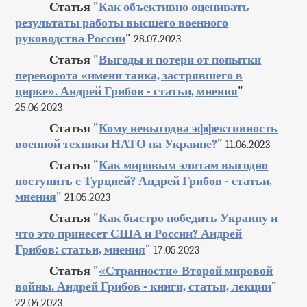
Статья "
Как объективно оценивать
результаты работы высшего военного
руководства России
"
28.07.2023
Статья "
Выгоды и потери от попытки
переворота «имени танка, застрявшего в
цирке». Андрей Грибов - статьи, мнения
"
25.06.2023
Статья "
Кому невыгодна эффективность
военной техники НАТО на Украине?
"
11.06.2023
Статья "
Как мировым элитам выгодно
поступить с Турцией? Андрей Грибов - статьи,
мнения
"
21.05.2023
Статья "
Как быстро победить Украину и
что это принесет США и России? Андрей
Грибов: статьи, мнения
"
17.05.2023
Статья "
«Странности» Второй мировой
войны. Андрей Грибов - книги, статьи, лекции
"
22.04.2023