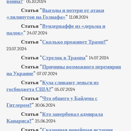
война?
"
05.10.2024
Статья "
Выгоды и потери от атаки
«лилипутов на Голиафа»
"
11.08.2024
Статья "
Вундерваффе из «дерьма и
палок»
"
24.07.2024
Статья "
Сколько проживет Трамп?
"
23.07.2024
Статья "
Стрелок в Трампа
"
14.07.2024
Статья "
Причины возможного перемирия
на Украине
"
07.07.2024
Статья "
Куда сливают деньги из
госбюджета США?
"
05.07.2024
Статья "
Что общего у Байдена с
Гитлером?
"
30.06.2024
Статья "
Кто завербовал адмирала
Канариса?
"
25.06.2024
Статья "
Сказочная новейшая история