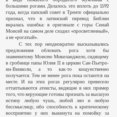
большими рогами. Делалось это вплоть до 1592
года, когда папский совет в Тренте официально
признал, что в латинский перевод Библии
вкралась ошибка: в оригинале с горы Синай
Моисей на самом деле сходил «просветленный»,
а не «рогатый».
С тех пор неоднократно высказывались
предложения обломать рога хотя бы
знаменитому Моисею Микеланджело, сидящему
в гробнице папы Юлия II в церкви Сан-Пьетро-
ин-Винколи, а то как-то кощунственно
получается. Тем не менее рога пока остаются на
месте. И на этих рогах регулярно превесело
оттаптываются атеисты, видящие в них пример
того, что верующие готовы признать за высшую
истину любую чушь, любой ляп и любую
бессмыслицу, ибо способность к критическому
восприятию у них выкинута на помойку за