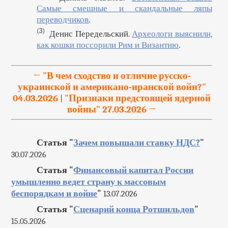
Самые смешные и скандальные ляпы
переводчиков
.
(3)
Денис Передельский.
Археологи выяснили,
как кошки поссорили Рим и Византию
.
← "В чем сходство и отличие русско-
украинской и американо-иранской войн?"
04.03.2026
"Признаки предстоящей ядерной
|
войны" 27.03.2026 →
Статья "
Зачем повышали ставку НДС?
"
30.07.2026
Статья "
Финансовый капитал России
умышленно ведет страну к массовым
беспорядкам и войне
"
13.07.2026
Статья "
Сценарий конца Ротшильдов
"
15.05.2026