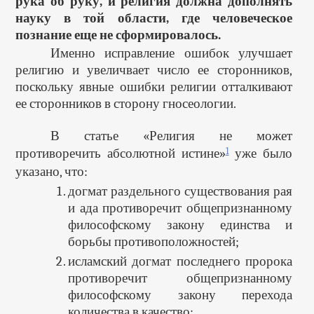
рука об руку, и религия должна дополнять
науку в той области, где человеческое
познание еще не сформировалось.
Именно исправление ошибок улучшает
религию и увеличвает число ее сторонников,
поскольку явные ошибки религии отталкивают
ее сторонников в сторону гносеологии.
В статье «Религия не может
1
противоречить абсолютной истине»
уже было
указано, что:
догмат раздельного существования рая
и ада противоречит общепризнанному
философскому закону единства и
борьбы противоположностей;
исламский догмат последнего пророка
противоречит общепризнанному
философскому закону перехода
количества в качество;