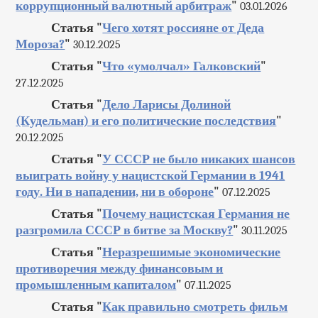
коррупционный валютный арбитраж
"
03.01.2026
Статья "
Чего хотят россияне от Деда
Мороза?
"
30.12.2025
Статья "
Что «умолчал» Галковский
"
27.12.2025
Статья "
Дело Ларисы Долиной
(Кудельман) и его политические последствия
"
20.12.2025
Статья "
У СССР не было никаких шансов
выиграть войну у нацистской Германии в 1941
году. Ни в нападении, ни в обороне
"
07.12.2025
Статья "
Почему нацистская Германия не
разгромила СССР в битве за Москву?
"
30.11.2025
Статья "
Неразрешимые экономические
противоречия между финансовым и
промышленным капиталом
"
07.11.2025
Статья "
Как правильно смотреть фильм