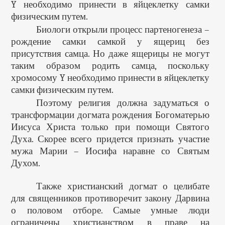
Y необходимо принести в яйцеклетку самки
физическим путем.
Биологи открыли процесс партеногенеза –
рождение самки самкой у ящериц без
присутствия самца. Но даже ящерицы не могут
таким образом родить самца, поскольку
хромосому Y необходимо принести в яйцеклетку
самки физическим путем.
Поэтому религия должна задуматься о
трансформации догмата рождения Богоматерью
Иисуса Христа только при помощи Святого
Духа. Скорее всего придется признать участие
мужа Марии – Иосифа наравне со Святым
Духом.
Также христианский догмат о целибате
для священников противоречит закону Дарвина
о половом отборе. Самые умные люди
ограничены христианством в праве на