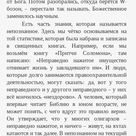
от Бога. Потом разобрались, откуда берётся W-
бозон, – перестали так называть. Божественное
заменилось научным.
Есть часть знания, которая называется
непознанное. Здесь мы чётко основываемся на
той статистике, которая была набрана и записана
в священных книгах. Например, если мы
возьмём книгу «Притчи Соломона», там
написано: «Неправедно нажитое имущество
отнимает жизнь у завладевшего им». И люди,
которые долго занимаются правоохранительной
деятельностью, могут сказать: да, вот у того
неправедного и у другого неправедного – у них
всё кончилось «нездорово». А человек, который
впервые читает Библию в юном возрасте, не
может понять, с чего вдруг это правило верно.
Он утверждает, что у многих олигархов –
неправедно нажитое, и ничего – живут, на яхтах
катаются и так далее. В непознанном на текущий