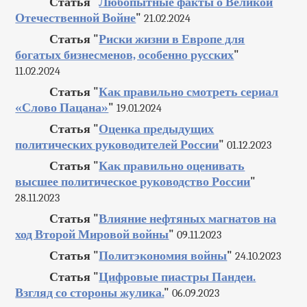
Статья "
Любопытные факты о Великой
Отечественной Войне
"
21.02.2024
Статья "
Риски жизни в Европе для
богатых бизнесменов, особенно русских
"
11.02.2024
Статья "
Как правильно смотреть сериал
«Слово Пацана»
"
19.01.2024
Статья "
Оценка предыдущих
политических руководителей России
"
01.12.2023
Статья "
Как правильно оценивать
высшее политическое руководство России
"
28.11.2023
Статья "
Влияние нефтяных магнатов на
ход Второй Мировой войны
"
09.11.2023
Статья "
Политэкономия войны
"
24.10.2023
Статья "
Цифровые пиастры Пандеи.
Взгляд со стороны жулика.
"
06.09.2023