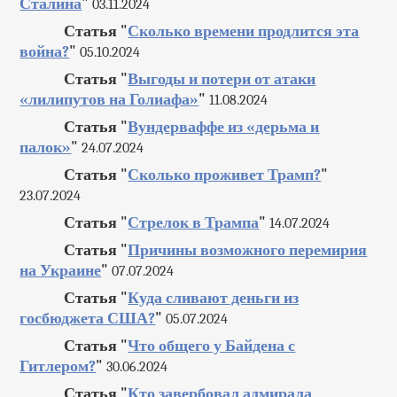
Сталина
"
03.11.2024
Статья "
Сколько времени продлится эта
война?
"
05.10.2024
Статья "
Выгоды и потери от атаки
«лилипутов на Голиафа»
"
11.08.2024
Статья "
Вундерваффе из «дерьма и
палок»
"
24.07.2024
Статья "
Сколько проживет Трамп?
"
23.07.2024
Статья "
Стрелок в Трампа
"
14.07.2024
Статья "
Причины возможного перемирия
на Украине
"
07.07.2024
Статья "
Куда сливают деньги из
госбюджета США?
"
05.07.2024
Статья "
Что общего у Байдена с
Гитлером?
"
30.06.2024
Статья "
Кто завербовал адмирала