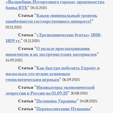
«Волшебник Изумрудного города» производства
банка ВТБ
"
04.11.2025
Статья "
Каков минимальный уровень
ошибочности государственного аппарата?
"
03.11.2025
Статья "
«Трезвеннические бунты» 1858-
1859 гг.
"
01.11.2025
Статья "
О пользе просматривания
иноагентов и их экстремистских материалов
"
14.09.2025
Статья "
Как быстро победить Европу и
насколько это нужно основным
геополитическим игрокам
"
06.09.2025
Статья "
Индикаторы экономической
депрессии в России на 01.09.25
"
30.08.2025
Статья "
Половина Украины
"
24.08.2025
Статья "
Перевоспитание Пушкина
"