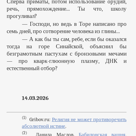
Сперва приматы, потом использование орудий,
речь, прямохождение... Ты что, школу
прогуливал?
— Господи, но ведь в Торе написано про
семь дней, про сотворение человека из глины...
— А как бы ты сам, ребе, если бы оказался
тогда на горе Синайской, объяснил бы
безграмотным пастухам с бронзовыми мечами
— про кварк-глюонную плазму, ДНК и
естественный отбор?
14.03.2026
(1)
Gribov.ru:
Религия не может противоречить
абсолютной истине
.
(2)
Данила Маслов.
Бабилонская вашня.