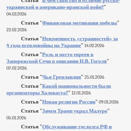
Статья "
В чем сходство и отличие русско-
украинской и американо-иранской войн?
"
04.03.2026
Статья "
Финансовая мотивация победы
"
22.02.2026
Статья "
Неизменность «странностей» за
4 года псевдовойны на Украине
"
14.02.2026
Статья "
Роль и место евреев в
Запорожской Сечи в описании Н.В. Гоголя
"
07.02.2026
Статья "
Чья Гренландия
"
25.01.2026
Статья "
Какой национальности были
организаторы Холокоста?
"
12.01.2026
Статья "
Новая религия России
"
09.01.2026
Статья "
Зачем Трамп украл Мадуро
"
05.01.2026
Статья "
Обслуживание госдолга РФ и