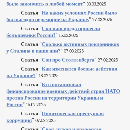
было закончить в любой момент
"
30.03.2025
Статья "
На каких условиях России было
бы выгодно перемирие на Украине.
"
27.03.2025
Статья "
Сколько вреда принесли
большевики России?
"
15.03.2025
Статья "
Сколько активных поклонников
у Сталина в наши дни?
"
07.03.2025
Статья "
Сон про Столтенберга
"
27.02.2025
Статья "
Как изменятся боевые действия
на Украине?
"
18.02.2025
Статья "
Кто организовал
финансирование военных действий стран НАТО
против России на территории Украины и
России
"
15.02.2025
Статья "
Политическая преступная
коррупция
"
07.02.2025
Статья "
Своя, чужая и вражеская