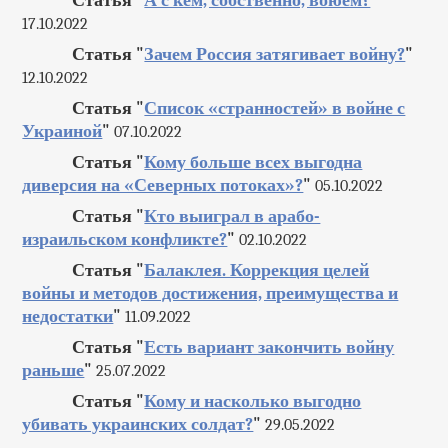
Статья "
А с кем, собственно, воюем?
"
17.10.2022
Статья "
Зачем Россия затягивает войну?
"
12.10.2022
Статья "
Список «странностей» в войне с
Украиной
"
07.10.2022
Статья "
Кому больше всех выгодна
диверсия на «Северных потоках»?
"
05.10.2022
Статья "
Кто выиграл в арабо-
израильском конфликте?
"
02.10.2022
Статья "
Балаклея. Коррекция целей
войны и методов достижения, преимущества и
недостатки
"
11.09.2022
Статья "
Есть вариант закончить войну
раньше
"
25.07.2022
Статья "
Кому и насколько выгодно
убивать украинских солдат?
"
29.05.2022