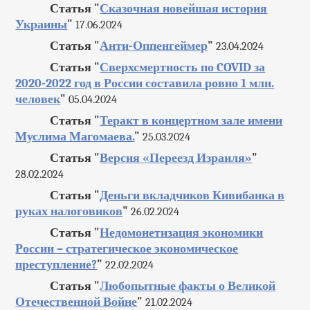
Статья "
Сказочная новейшая история
Украины
"
17.06.2024
Статья "
Анти-Оппенгеймер
"
23.04.2024
Статья "
Сверхсмертность по COVID за
2020-2022 год в России составила ровно 1 млн.
человек
"
05.04.2024
Статья "
Теракт в концертном зале имени
Муслима Магомаева.
"
25.03.2024
Статья "
Версия «Переезд Израиля»
"
28.02.2024
Статья "
Деньги вкладчиков Кивибанка в
руках налоговиков
"
26.02.2024
Статья "
Недомонетизация экономики
России – стратегическое экономическое
преступление?
"
22.02.2024
Статья "
Любопытные факты о Великой
Отечественной Войне
"
21.02.2024