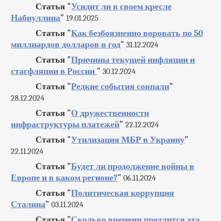
Статья "
Усидит ли в своем кресле
Набиуллина
"
19.01.2025
Статья "
Как безбоязненно воровать по 50
миллиардов долларов в год
"
31.12.2024
Статья "
Причины текущей инфляции и
стагфляции в России
"
30.12.2024
Статья "
Редкие события совпали
"
28.12.2024
Статья "
О дружественности
инфраструктуры платежей
"
22.12.2024
Статья "
Утилизация МБР в Украину
"
22.11.2024
Статья "
Будет ли продолжение войны в
Европе и в каком регионе?
"
06.11.2024
Статья "
Политическая коррупция
Сталина
"
03.11.2024
Статья "
Сколько времени продлится эта