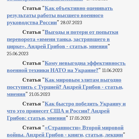
Статья "
Как объективно оценивать
результаты работы высшего военного
руководства России
"
28.07.2023
Статья "
Выгоды и потери от попытки
переворота «имени танка, застрявшего в
цирке». Андрей Грибов - статьи, мнения
"
25.06.2023
Статья "
Кому невыгодна эффективность
военной техники НАТО на Украине?
"
11.06.2023
Статья "
Как мировым элитам выгодно
поступить с Турцией? Андрей Грибов - статьи,
мнения
"
21.05.2023
Статья "
Как быстро победить Украину и
что это принесет США и России? Андрей
Грибов: статьи, мнения
"
17.05.2023
Статья "
«Странности» Второй мировой
войны. Андрей Грибов - книги, статьи, лекции
"