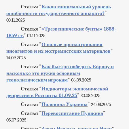
Статья "
Каков минимальный уровень
ошибочности государственного аппарата?
"
03.11.2025
Статья "
«Трезвеннические бунты» 1858-
1859 гг.
"
01.11.2025
Статья "
О пользе просматривания
иноагентов и их экстремистских материалов
"
14.09.2025
Статья "
Как быстро победить Европу и
насколько это нужно основным
геополитическим игрокам
"
06.09.2025
Статья "
Индикаторы экономической
депрессии в России на 01.09.25
"
30.08.2025
Статья "
Половина Украины
"
24.08.2025
Статья "
Перевоспитание Пушкина
"
05.07.2025
Статья "
Зачем Израиль напал на Иран
"