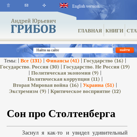
English version
ГЛАВНАЯ
КНИГИ
СТА
Все
(131)
Финансы
(41)
Государство
(16)
Темы: |
|
|
|
Государство. Россия
(30)
Государство. Не Россия
(19)
|
Политическая экономия
(9)
|
|
Политическая коррупция
(11)
|
Вторая Мировая война
(16)
Украина
(51)
|
|
Экстремизм
(9)
Критическое восприятие
(12)
|
Сон про Столтенберга
Заснул я как-то и увидел удивительный