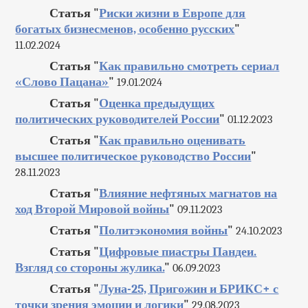
Статья "
Риски жизни в Европе для
богатых бизнесменов, особенно русских
"
11.02.2024
Статья "
Как правильно смотреть сериал
«Слово Пацана»
"
19.01.2024
Статья "
Оценка предыдущих
политических руководителей России
"
01.12.2023
Статья "
Как правильно оценивать
высшее политическое руководство России
"
28.11.2023
Статья "
Влияние нефтяных магнатов на
ход Второй Мировой войны
"
09.11.2023
Статья "
Политэкономия войны
"
24.10.2023
Статья "
Цифровые пиастры Пандеи.
Взгляд со стороны жулика.
"
06.09.2023
Статья "
Луна-25, Пригожин и БРИКС+ с
точки зрения эмоции и логики
"
29.08.2023