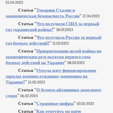
22.04.2023
Статья "
Товарищ Сталин и
экономическая безопасность России
"
17.04.2023
Статья "
Что получили США за первый
год украинской войны?
"
18.03.2023
Статья "
Что получила Россия за первый
год боевых действий?
"
11.03.2023
Статья "
Приоритизация целей войны по
экономическим результатам первого года
боевых действий на Украине
"
08.03.2023
Статья "
Откуда идет финансирование
зарплат военнослужащим, воюющим на
Украине?
"
15.02.2023
Статья "
О бедном айтишнике замолвите
слово
"
06.02.2023
Статья "
Страшные цифры
"
03.02.2023
Статья "
Как ответить на идею