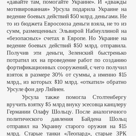
«давайте там, помогайте Украине». И «дважды
мотивированная» Урсула подарила Украине на
ведение боевых действий $50 млрд. деньгами. Не
то из бюджета Евросоюза деньги взяла, не то из
сумм, размещенных Эльвирой Набиуллиной на
«безопасных» счетах в Европе. Но Украине на
ведение боевых действий $50 млрд. отправила.
Получив эти деньги, Зеленский быстренько
потратил их на проведение работ по созданию
фортификационных сооружений, с чего получил
взяток в размере 30% от суммы, а именно $15
млрд., из которых $10 млрд. «откатил» обратно
Урсуле фон дер Ляйнен.
Урсула также помогла Столтенбергу
вручить взятку $5 млрд внуку эсесовца канцлеру
Германии Олафу Шольцу. После аналогичного
политического давления Байдена Шольц
отправил на Украину старого оружия на $15
млрд. Старые танки «Леопард», старые ЗРК