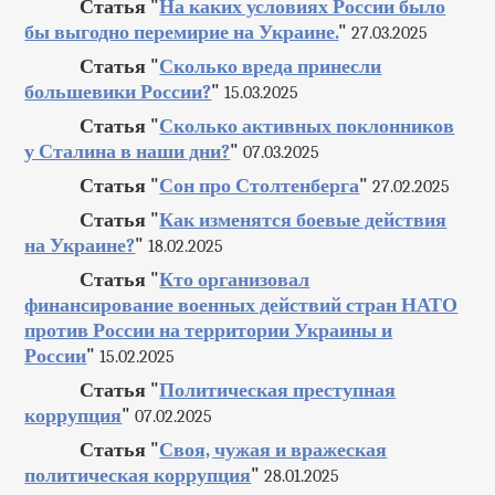
Статья "
На каких условиях России было
бы выгодно перемирие на Украине.
"
27.03.2025
Статья "
Сколько вреда принесли
большевики России?
"
15.03.2025
Статья "
Сколько активных поклонников
у Сталина в наши дни?
"
07.03.2025
Статья "
Сон про Столтенберга
"
27.02.2025
Статья "
Как изменятся боевые действия
на Украине?
"
18.02.2025
Статья "
Кто организовал
финансирование военных действий стран НАТО
против России на территории Украины и
России
"
15.02.2025
Статья "
Политическая преступная
коррупция
"
07.02.2025
Статья "
Своя, чужая и вражеская
политическая коррупция
"
28.01.2025