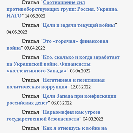
Статья "
Соотношение сил
противоборствующих групп: Россия, Украина,
НАТО
"
14.05.2022
Статья "
Цели и задачи текущей войны
"
04.05.2022
Статья "
Это «горячая» финансовая
война
"
09.04.2022
Статья "
Кто, сколько и когда заработает
на Украинской войне. Финансисты
«коллективного Запада»
"
03.04.2022
Статья "
Негативная и позитивная
политическая коррупция
"
12.03.2022
Статья "
Цели Запада при конфискации
российских денег
"
06.03.2022
Статья "
Наркомафия как угроза
государственной безопасности
"
04.03.2022
Статья "
Как я отношусь к войне на