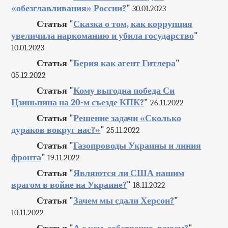
«обезглавливания» России?
"
30.01.2023
Статья "
Сказка о том, как коррупция
увеличила наркоманию и убила государство
"
10.01.2023
Статья "
Берия как агент Гитлера
"
05.12.2022
Статья "
Кому выгодна победа Си
Цзиньпина на 20-м съезде КПК?
"
26.11.2022
Статья "
Решение задачи «Сколько
дураков вокруг нас?»
"
25.11.2022
Статья "
Газопроводы Украины и линия
фронта
"
19.11.2022
Статья "
Являются ли США нашим
врагом в войне на Украине?
"
18.11.2022
Статья "
Зачем мы сдали Херсон?
"
10.11.2022