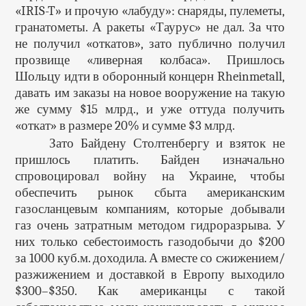
«IRIS-T» и прочую «лабуду»: снаряды, пулеметы,
гранатометы. А ракеты «Таурус» не дал. За что
не получил «откатов», зато публично получил
прозвище «ливерная колбаса». Пришлось
Шольцу идти в оборонный концерн Rheinmetall,
давать им заказы на новое вооружение на такую
же сумму $15 млрд., и уже оттуда получить
«откат» в размере 20% и сумме $3 млрд.
Зато Байдену Столтенбергу и взяток не
пришлось платить. Байден изначально
спровоцировал войну на Украине, чтобы
обеспечить рынок сбыта американским
газосланцевым компаниям, которые добывали
газ очень затратным методом гидроразрыва. У
них только себестоимость газодобычи до $200
за 1000 куб.м. доходила. А вместе со сжижением/
разжижением и доставкой в Европу выходило
$300–$350. Как американцы с такой