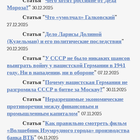
Статья "
Чего хотят россияне от Деда
Мороза?
"
30.12.2025
Статья "
Что «умолчал» Галковский
"
27.12.2025
Статья "
Дело Ларисы Долиной
(Кудельман) и его политические последствия
"
20.12.2025
Статья "
У СССР не было никаких шансов
выиграть войну у нацистской Германии в 1941
году. Ни в нападении, ни в обороне
"
07.12.2025
Статья "
Почему нацистская Германия не
разгромила СССР в битве за Москву?
"
30.11.2025
Статья "
Неразрешимые экономические
противоречия между финансовым и
промышленным капиталом
"
07.11.2025
Статья "
Как правильно смотреть фильм
«Волшебник Изумрудного города» производства
банка ВТБ
"
04.11.2025