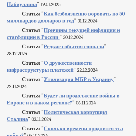
Набиуллина
"
19.01.2025
Статья "
Как безбоязненно воровать по 50
миллиардов долларов в год
"
31.12.2024
Статья "
Причины текущей инфляции и
стагфляции в России
"
30.12.2024
Статья "
Редкие события совпали
"
28.12.2024
Статья "
О дружественности
инфраструктуры платежей
"
22.12.2024
Статья "
Утилизация МБР в Украину
"
22.11.2024
Статья "
Будет ли продолжение войны в
Европе и в каком регионе?
"
06.11.2024
Статья "
Политическая коррупция
Сталина
"
03.11.2024
Статья "
Сколько времени продлится эта
война?
"
05.10.2024