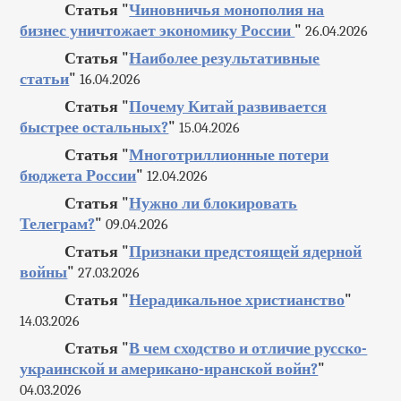
Статья "
Чиновничья монополия на
бизнес уничтожает экономику России
"
26.04.2026
Статья "
Наиболее результативные
статьи
"
16.04.2026
Статья "
Почему Китай развивается
быстрее остальных?
"
15.04.2026
Статья "
Многотриллионные потери
бюджета России
"
12.04.2026
Статья "
Нужно ли блокировать
Телеграм?
"
09.04.2026
Статья "
Признаки предстоящей ядерной
войны
"
27.03.2026
Статья "
Нерадикальное христианство
"
14.03.2026
Статья "
В чем сходство и отличие русско-
украинской и американо-иранской войн?
"
04.03.2026