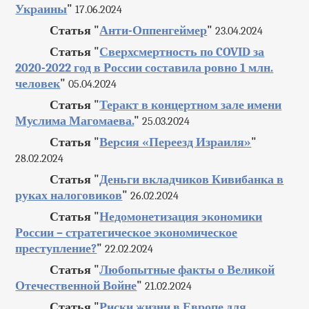
Украины
"
17.06.2024
Статья "
Анти-Оппенгеймер
"
23.04.2024
Статья "
Сверхсмертность по COVID за
2020-2022 год в России составила ровно 1 млн.
человек
"
05.04.2024
Статья "
Теракт в концертном зале имени
Муслима Магомаева.
"
25.03.2024
Статья "
Версия «Переезд Израиля»
"
28.02.2024
Статья "
Деньги вкладчиков Кивибанка в
руках налоговиков
"
26.02.2024
Статья "
Недомонетизация экономики
России – стратегическое экономическое
преступление?
"
22.02.2024
Статья "
Любопытные факты о Великой
Отечественной Войне
"
21.02.2024
Статья "
Риски жизни в Европе для