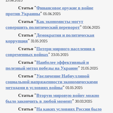
15.06.2025
Статья "
Финансовое оружие в войне
против Украины
"
05.06.2025
Статья "
Как экономисты могут
совершить политический переворот
"
03.06.2025
Статья "
Демократия и политическая
коррупция
"
31.05.2025
Статья "
Потери мирного населения в
современных войнах
"
23.05.2025
Статья "
Наиболее эффективный и
полезный метод победы на Украине
"
21.05.2025
Статья "
Увеличение Набиуллиной
социальной напряженности экономическими
методами в условиях войны
"
01.05.2025
Статья "
Вторую мировую войну можно
было закончить в любой момент
"
30.03.2025
Статья "
На каких условиях России было