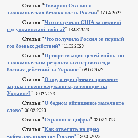
Статья "
Товарищ Сталин и
экономическая безопасность России
"
17.04.2023
Статья "
Что получили США за первый
год украинской войны?
"
18.03.2023
Статья "
Что получила Россия за первый
год боевых действий?
"
11.03.2023
Статья "
Приоритизация целей войны по
экономическим результатам первого года
боевых действий на Украине
"
08.03.2023
Статья "
Откуда идет финансирование
зарплат военнослужащим, воюющим на
Украине?
"
15.02.2023
Статья "
О бедном айтишнике замолвите
слово
"
06.02.2023
Статья "
Страшные цифры
"
03.02.2023
Статья "
Как ответить на идею
«обезглавливания» России?
"
30.01.2023