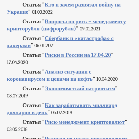
Статья "
Кто и зачем развязал войну на
Украине
"
01.03.2022
Статья "
Вопросы по риск – менеджменту
крипторубля (цифрорубля)
"
09.01.2021
Статья "
Сбербанк и «катастрофа» с
хакерами
"
06.01.2021
Статья "
Риски в России на 17.04.20
"
17.04.2020
Статья "
Анализ ситуации с
коронавирусом и ценами на нефть
"
10.04.2020
Статья "
Экономический патриотизм
"
08.07.2019
Статья "
Как зарабатывать миллиард
долларов в день
"
05.02.2019
Статья "
Риск-менеджмент криптовалют
"
03.05.2018
Статья "
Религия не может противоречить