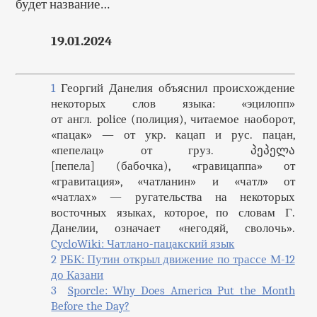
будет название…
19.01.2024
1
Георгий Данелия объяснил происхождение
некоторых слов языка: «эцилопп»
от англ. police (полиция), читаемое наоборот,
«пацак» — от укр. кацап и рус. пацан,
«пепелац» от груз. პეპელა
[пепела] (бабочка), «гравицаппа» от
«гравитация», «чатланин» и «чатл» от
«чатлах» — ругательства на некоторых
восточных языках, которое, по словам Г.
Данелии, означает «негодяй, сволочь».
CycloWiki: Чатлано-пацакский язык
2
РБК: Путин открыл движение по трассе М-12
до Казани
3
Sporcle: Why Does America Put the Month
Before the Day?