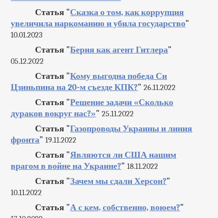
Статья "
Сказка о том, как коррупция
увеличила наркоманию и убила государство
"
10.01.2023
Статья "
Берия как агент Гитлера
"
05.12.2022
Статья "
Кому выгодна победа Си
Цзиньпина на 20-м съезде КПК?
"
26.11.2022
Статья "
Решение задачи «Сколько
дураков вокруг нас?»
"
25.11.2022
Статья "
Газопроводы Украины и линия
фронта
"
19.11.2022
Статья "
Являются ли США нашим
врагом в войне на Украине?
"
18.11.2022
Статья "
Зачем мы сдали Херсон?
"
10.11.2022
Статья "
А с кем, собственно, воюем?
"