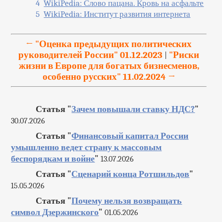
4
WikiPedia: Слово пацана. Кровь на асфальте
5
WikiPedia: Институт развития интернета
← "Оценка предыдущих политических
руководителей России" 01.12.2023
"Риски
|
жизни в Европе для богатых бизнесменов,
особенно русских" 11.02.2024 →
Статья "
Зачем повышали ставку НДС?
"
30.07.2026
Статья "
Финансовый капитал России
умышленно ведет страну к массовым
беспорядкам и войне
"
13.07.2026
Статья "
Сценарий конца Ротшильдов
"
15.05.2026
Статья "
Почему нельзя возвращать
символ Дзержинского
"
01.05.2026