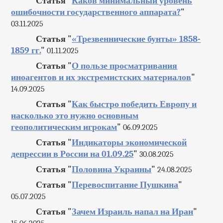
Статья "
Каков минимальный уровень
ошибочности государственного аппарата?
"
03.11.2025
Статья "
«Трезвеннические бунты» 1858-
1859 гг.
"
01.11.2025
Статья "
О пользе просматривания
иноагентов и их экстремистских материалов
"
14.09.2025
Статья "
Как быстро победить Европу и
насколько это нужно основным
геополитическим игрокам
"
06.09.2025
Статья "
Индикаторы экономической
депрессии в России на 01.09.25
"
30.08.2025
Статья "
Половина Украины
"
24.08.2025
Статья "
Перевоспитание Пушкина
"
05.07.2025
Статья "
Зачем Израиль напал на Иран
"