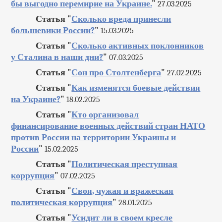
бы выгодно перемирие на Украине.
"
27.03.2025
Статья "
Сколько вреда принесли
большевики России?
"
15.03.2025
Статья "
Сколько активных поклонников
у Сталина в наши дни?
"
07.03.2025
Статья "
Сон про Столтенберга
"
27.02.2025
Статья "
Как изменятся боевые действия
на Украине?
"
18.02.2025
Статья "
Кто организовал
финансирование военных действий стран НАТО
против России на территории Украины и
России
"
15.02.2025
Статья "
Политическая преступная
коррупция
"
07.02.2025
Статья "
Своя, чужая и вражеская
политическая коррупция
"
28.01.2025
Статья "
Усидит ли в своем кресле