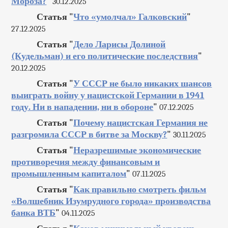
Мороза?
"
30.12.2025
Статья "
Что «умолчал» Галковский
"
27.12.2025
Статья "
Дело Ларисы Долиной
(Кудельман) и его политические последствия
"
20.12.2025
Статья "
У СССР не было никаких шансов
выиграть войну у нацистской Германии в 1941
году. Ни в нападении, ни в обороне
"
07.12.2025
Статья "
Почему нацистская Германия не
разгромила СССР в битве за Москву?
"
30.11.2025
Статья "
Неразрешимые экономические
противоречия между финансовым и
промышленным капиталом
"
07.11.2025
Статья "
Как правильно смотреть фильм
«Волшебник Изумрудного города» производства
банка ВТБ
"
04.11.2025