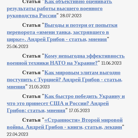
Статья "
Как объективно оценивать
результаты работы высшего военного
руководства России
"
28.07.2023
Статья "
Выгоды и потери от попытки
переворота «имени танка, застрявшего в
цирке». Андрей Грибов - статьи, мнения
"
25.06.2023
Статья "
Кому невыгодна эффективность
военной техники НАТО на Украине?
"
11.06.2023
Статья "
Как мировым элитам выгодно
поступить с Турцией? Андрей Грибов - статьи,
мнения
"
21.05.2023
Статья "
Как быстро победить Украину и
что это принесет США и России? Андрей
Грибов: статьи, мнения
"
17.05.2023
Статья "
«Странности» Второй мировой
войны. Андрей Грибов - книги, статьи, лекции
"
22.04.2023