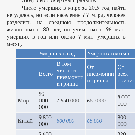
Люди были смертны и раньше.
Число умерших в мире за 2019 год найти
не удалось, но если население 7.7 млрд. человек
разделить на среднюю продолжительность
жизни около 80 лет, получим около 96 млн.
умерших в год или около 7 млн. умерших в
месяц.
Умерших в год
Умерших в месяц
В том
От
От
числе от
Всего
пневмонии
всех
пневмонии
и гриппа
причи
и гриппа
96
8 000
Мир
000
7 650 000
650 000
000
000
9 800
800
Китай
800 000
65 000
000
000
2 600
220