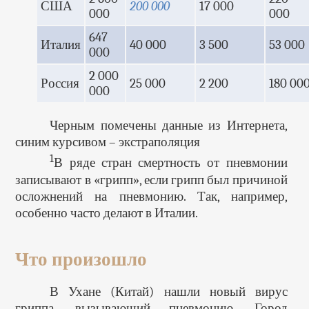
США
200 000
17 000
000
000
647
Италия
40 000
3 500
53 000
000
2 000
Россия
25 000
2 200
180 00
000
Черным помечены данные из Интернета,
синим курсивом – экстраполяция
1
В ряде стран смертность от пневмонии
записывают в «грипп», если грипп был причиной
осложнений на пневмонию. Так, например,
особенно часто делают в Италии.
Что произошло
В Ухане (Китай) нашли новый вирус
гриппа, вызывающий пневмонию. Город