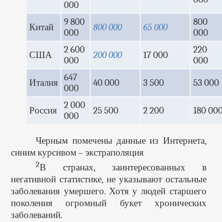
000
9 800
800
Китай
800 000
65 000
000
000
2 600
220
США
200 000
17 000
000
000
647
Италия
40 000
3 500
53 000
000
2 000
Россия
25 500
2 200
180 00
000
Черным помечены данные из Интернета,
синим курсивом – экстраполяция
2
В странах, заинтересованных в
негативной статистике, не указывают остальные
заболевания умершего. Хотя у людей старшего
поколения огромный букет хронических
заболеваний.