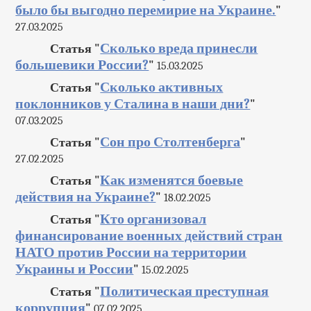
было бы выгодно перемирие на Украине.
"
27.03.2025
Сколько вреда принесли
Статья "
большевики России?
"
15.03.2025
Сколько активных
Статья "
поклонников у Сталина в наши дни?
"
07.03.2025
Сон про Столтенберга
Статья "
"
27.02.2025
Как изменятся боевые
Статья "
действия на Украине?
"
18.02.2025
Кто организовал
Статья "
финансирование военных действий стран
НАТО против России на территории
Украины и России
"
15.02.2025
Политическая преступная
Статья "
коррупция
"
07.02.2025