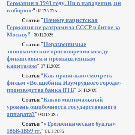
Германии в 1941 году. Ни в нападении, ни
в обороне
"
07.12.2025
Почему нацистская
Статья "
Германия не разгромила СССР в битве за
Москву?
"
30.11.2025
Неразрешимые
Статья "
экономические противоречия между
финансовым и промышленным
капиталом
"
07.11.2025
Как правильно смотреть
Статья "
фильм «Волшебник Изумрудного города»
производства банка ВТБ
"
04.11.2025
Каков минимальный
Статья "
уровень ошибочности государственного
аппарата?
"
03.11.2025
«Трезвеннические бунты»
Статья "
1858-1859 гг.
"
01.11.2025