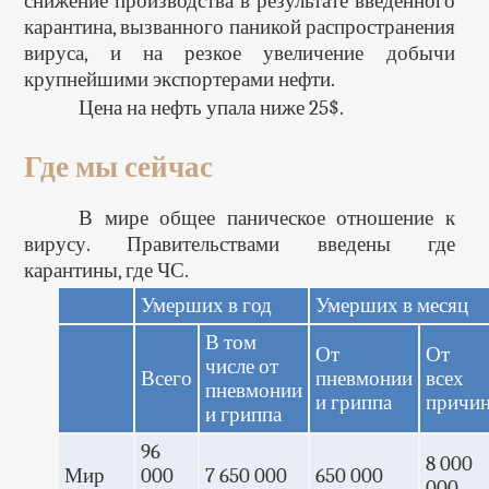
снижение производства в результате введенного
карантина, вызванного паникой распространения
вируса, и на резкое увеличение добычи
крупнейшими экспортерами нефти.
Цена на нефть упала ниже 25$.
Где мы сейчас
В мире общее паническое отношение к
вирусу. Правительствами введены где
карантины, где ЧС.
Умерших в год
Умерших в месяц
В том
От
От
числе от
Всего
пневмонии
всех
пневмонии
и гриппа
причи
и гриппа
96
8 000
Мир
000
7 650 000
650 000
000