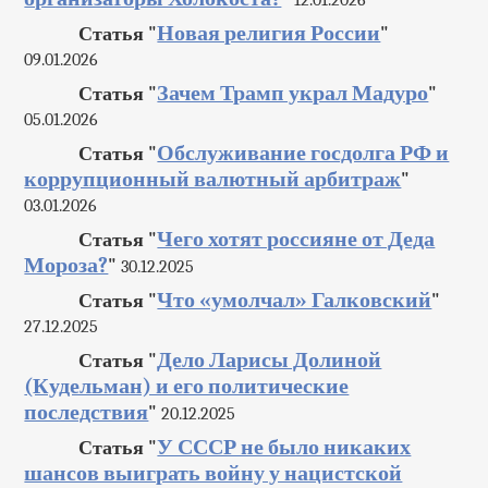
Новая религия России
Статья "
"
09.01.2026
Зачем Трамп украл Мадуро
Статья "
"
05.01.2026
Обслуживание госдолга РФ и
Статья "
коррупционный валютный арбитраж
"
03.01.2026
Чего хотят россияне от Деда
Статья "
Мороза?
"
30.12.2025
Что «умолчал» Галковский
Статья "
"
27.12.2025
Дело Ларисы Долиной
Статья "
(Кудельман) и его политические
последствия
"
20.12.2025
У СССР не было никаких
Статья "
шансов выиграть войну у нацистской