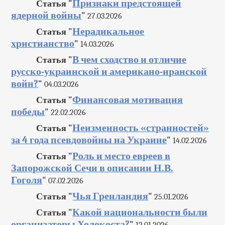
Признаки предстоящей
Статья "
ядерной войны
"
27.03.2026
Нерадикальное
Статья "
христианство
"
14.03.2026
В чем сходство и отличие
Статья "
русско-украинской и американо-иранской
войн?
"
04.03.2026
Финансовая мотивация
Статья "
победы
"
22.02.2026
Неизменность «странностей»
Статья "
за 4 года псевдовойны на Украине
"
14.02.2026
Роль и место евреев в
Статья "
Запорожской Сечи в описании Н.В.
Гоголя
"
07.02.2026
Чья Гренландия
Статья "
"
25.01.2026
Какой национальности были
Статья "
организаторы Холокоста?
"
12.01.2026