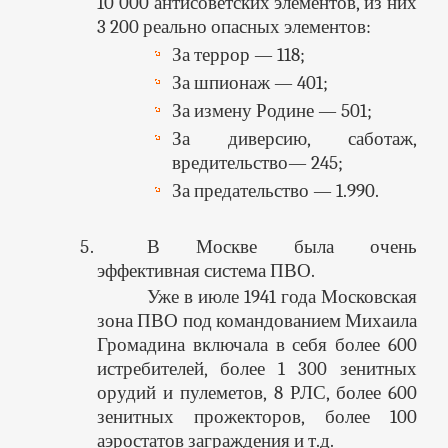
10 000 антисоветских элементов, из них
3 200 реально опасных элементов:
За террор — 118;
За шпионаж — 401;
За измену Родине — 501;
За диверсию, саботаж,
вредительство— 245;
За предательство — 1.990.
В Москве была очень
эффективная система ПВО.
Уже в июле 1941 года Московская
зона ПВО под командованием Михаила
Громадина включала в себя более 600
истребителей, более 1 300 зенитных
орудий и пулеметов, 8 РЛС, более 600
зенитных прожекторов, более 100
аэростатов заграждения и т.д.