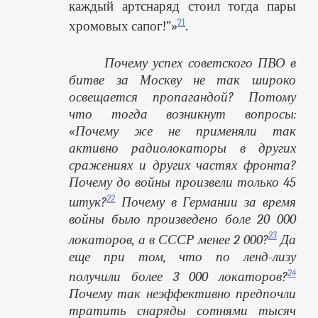
каждый артснаряд стоил тогда пары
21
хромовых сапог!”»
.
Почему успех советского ПВО в
битве за Москву не так широко
освещается пропагандой? Потому
что тогда возникнут вопросы:
«Почему же не применяли так
активно радиолокаторы в других
сражениях и других частях фронта?
Почему до войны произвели только 45
22
штук?
Почему в Германии за время
войны было произведено боле 20 000
23
локаторов, а в СССР менее 2 000?
Да
еще при том, что по ленд-лизу
24
получили более 3 000 локаторов?
Почему так неэффективно предпочли
тратить снаряды сотнями тысяч