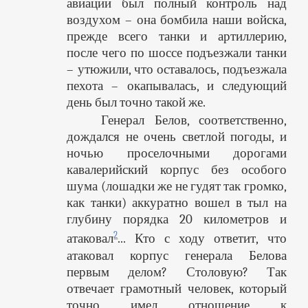
авиации был полный контроль над
воздухом – она бомбила наши войска,
прежде всего танки и артиллерию,
после чего по шоссе подъезжали танки
– утюжили, что оставалось, подъезжала
пехота – окапывалась, и следующий
день был точно такой же.
Генерал Белов, соответственно,
дождался не очень светлой погоды, и
ночью проселочными дорогами
кавалерийский корпус без особого
шума (лошадки же не гудят так громко,
как танки) аккуратно вошел в тыл на
глубину порядка 20 километров и
2
атаковал
... Кто с ходу ответит, что
атаковал корпус генерала Белова
первым делом? Столовую? Так
отвечает грамотный человек, который
точно имел отношение к