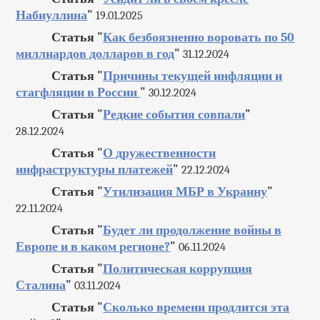
Набиуллина
"
19.01.2025
Статья "
Как безбоязненно воровать по 50
миллиардов долларов в год
"
31.12.2024
Статья "
Причины текущей инфляции и
стагфляции в России
"
30.12.2024
Статья "
Редкие события совпали
"
28.12.2024
Статья "
О дружественности
инфраструктуры платежей
"
22.12.2024
Статья "
Утилизация МБР в Украину
"
22.11.2024
Статья "
Будет ли продолжение войны в
Европе и в каком регионе?
"
06.11.2024
Статья "
Политическая коррупция
Сталина
"
03.11.2024
Статья "
Сколько времени продлится эта