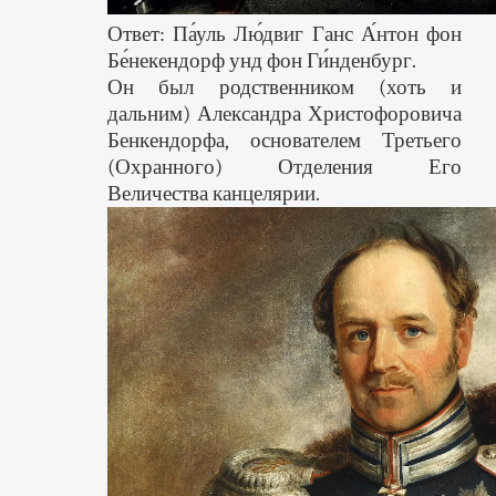
Ответ: Па́уль Лю́двиг Ганс А́нтон фон
Бе́некендорф унд фон Ги́нденбург.
Он был родственником (хоть и
дальним) Александра Христофоровича
Бенкендорфа, основателем Третьего
(Охранного) Отделения Его
Величества канцелярии.