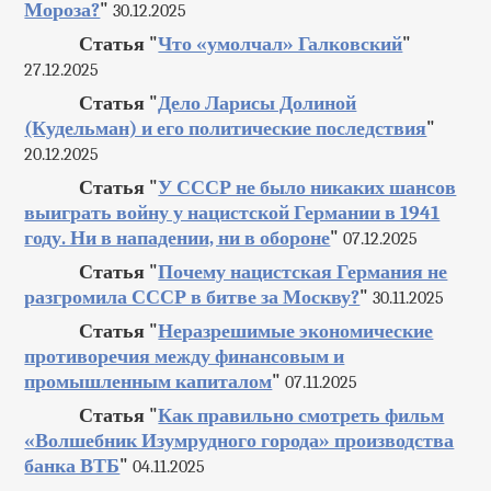
Мороза?
"
30.12.2025
Статья "
Что «умолчал» Галковский
"
27.12.2025
Статья "
Дело Ларисы Долиной
(Кудельман) и его политические последствия
"
20.12.2025
Статья "
У СССР не было никаких шансов
выиграть войну у нацистской Германии в 1941
году. Ни в нападении, ни в обороне
"
07.12.2025
Статья "
Почему нацистская Германия не
разгромила СССР в битве за Москву?
"
30.11.2025
Статья "
Неразрешимые экономические
противоречия между финансовым и
промышленным капиталом
"
07.11.2025
Статья "
Как правильно смотреть фильм
«Волшебник Изумрудного города» производства
банка ВТБ
"
04.11.2025