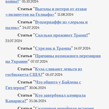
война?
"
05.10.2024
Статья "
Выгоды и потери от атаки
«лилипутов на Голиафа»
"
11.08.2024
Статья "
Вундерваффе из «дерьма и
палок»
"
24.07.2024
Статья "
Сколько проживет Трамп?
"
23.07.2024
Статья "
Стрелок в Трампа
"
14.07.2024
Статья "
Причины возможного перемирия
на Украине
"
07.07.2024
Статья "
Куда сливают деньги из
госбюджета США?
"
05.07.2024
Статья "
Что общего у Байдена с
Гитлером?
"
30.06.2024
Статья "
Кто завербовал адмирала
Канариса?
"
25.06.2024
Статья "
Сказочная новейшая история