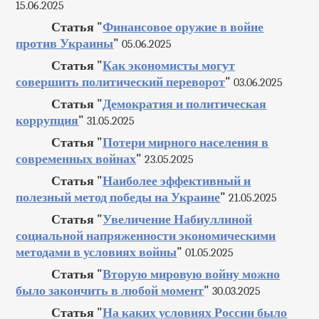
15.06.2025
Статья "
Финансовое оружие в войне
против Украины
"
05.06.2025
Статья "
Как экономисты могут
совершить политический переворот
"
03.06.2025
Статья "
Демократия и политическая
коррупция
"
31.05.2025
Статья "
Потери мирного населения в
современных войнах
"
23.05.2025
Статья "
Наиболее эффективный и
полезный метод победы на Украине
"
21.05.2025
Статья "
Увеличение Набиуллиной
социальной напряженности экономическими
методами в условиях войны
"
01.05.2025
Статья "
Вторую мировую войну можно
было закончить в любой момент
"
30.03.2025
Статья "
На каких условиях России было