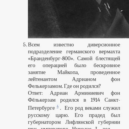
Всем известно диверсионное
подразделение германского вермахта
«Бранденбург-800». Самой блестящей
его операцией было бескровное
занятие Майкопа, проведенное
лейтенантом Адрианом фон
Фелькерзамом. Где он родился?
Ответ: Адриан Арминиевич фон
Фёлькерзам родился в 1914 Санкт-
4
Петербурге
. Его род веками служил
русскому царю. Его прадед был
губернатором Лифлянской губернии
при императоре Николае I, дед —