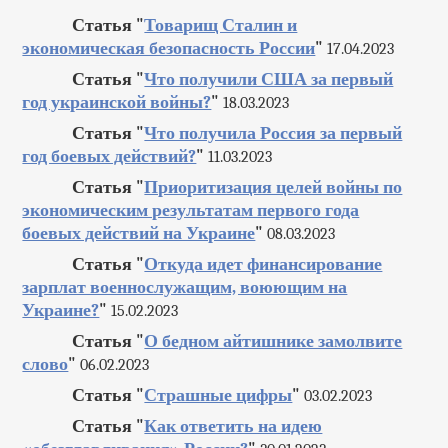
Статья "
Товарищ Сталин и
экономическая безопасность России
"
17.04.2023
Статья "
Что получили США за первый
год украинской войны?
"
18.03.2023
Статья "
Что получила Россия за первый
год боевых действий?
"
11.03.2023
Статья "
Приоритизация целей войны по
экономическим результатам первого года
боевых действий на Украине
"
08.03.2023
Статья "
Откуда идет финансирование
зарплат военнослужащим, воюющим на
Украине?
"
15.02.2023
Статья "
О бедном айтишнике замолвите
слово
"
06.02.2023
Статья "
Страшные цифры
"
03.02.2023
Статья "
Как ответить на идею