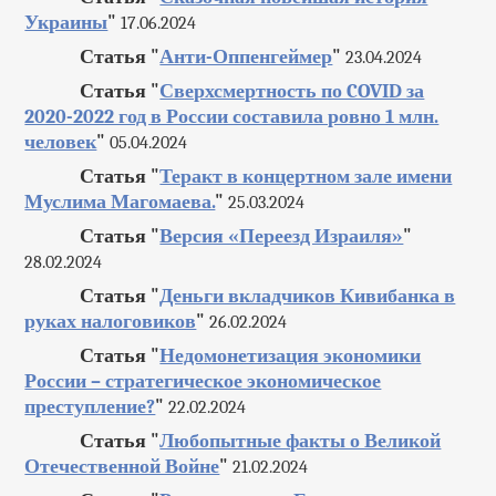
Украины
"
17.06.2024
Статья "
Анти-Оппенгеймер
"
23.04.2024
Статья "
Сверхсмертность по COVID за
2020-2022 год в России составила ровно 1 млн.
человек
"
05.04.2024
Статья "
Теракт в концертном зале имени
Муслима Магомаева.
"
25.03.2024
Статья "
Версия «Переезд Израиля»
"
28.02.2024
Статья "
Деньги вкладчиков Кивибанка в
руках налоговиков
"
26.02.2024
Статья "
Недомонетизация экономики
России – стратегическое экономическое
преступление?
"
22.02.2024
Статья "
Любопытные факты о Великой
Отечественной Войне
"
21.02.2024