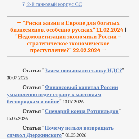
7
2-й танковый корпус СС
← "Риски жизни в Европе для богатых
бизнесменов, особенно русских" 11.02.2024
|
"Недомонетизация экономики России –
стратегическое экономическое
преступление?" 22.02.2024 →
Статья "
Зачем повышали ставку НДС?
"
30.07.2026
Статья "
Финансовый капитал России
умышленно ведет страну к массовым
беспорядкам и войне
"
13.07.2026
Статья "
Сценарий конца Ротшильдов
"
15.05.2026
Статья "
Почему нельзя возвращать
символ Дзержинского
"
01.05.2026