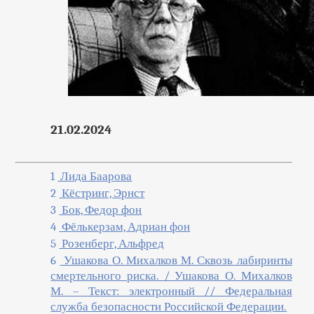
21.02.2024
1
Лида Баарова
2
Кёстринг, Эрнст
3
Бок, Федор фон
4
Фёлькерзам, Адриан фон
5
Розенберг, Альфред
6
Ушакова О. Михалков М. Сквозь лабиринты
смертельного риска. / Ушакова О. Михалков
М. – Текст: электронный // Федеральная
служба безопасности Российской Федерации.