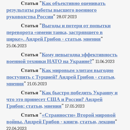
Статья "
Как объективно оценивать
результаты работы высшего военного
руководства России
"
28.07.2023
Статья "
Выгоды и потери от попытки
переворота «имени танка, застрявшего в
цирке». Андрей Грибов - статьи, мнения
"
25.06.2023
Статья "
Кому невыгодна эффективность
военной техники НАТО на Украине?
"
11.06.2023
Статья "
Как мировым элитам выгодно
поступить с Турцией? Андрей Грибов - статьи,
мнения
"
21.05.2023
Статья "
Как быстро победить Украину и
что это принесет США и России? Андрей
Грибов: статьи, мнения
"
17.05.2023
Статья "
«Странности» Второй мировой
войны. Андрей Грибов - книги, статьи, лекции
"
22.04.2023