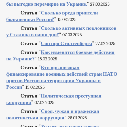
бы выгодно перемирие на Украине.
"
27.03.2025
Статья "
Сколько вреда принесли
большевики России?
"
15.03.2025
Статья "
Сколько активных поклонников
у Сталина в наши дни?
"
07.03.2025
Статья "
Сон про Столтенберга
"
27.02.2025
Статья "
Как изменятся боевые действия
на Украине?
"
18.02.2025
Статья "
Кто организовал
финансирование военных действий стран НАТО
против России на территории Украины и
России
"
15.02.2025
Статья "
Политическая преступная
коррупция
"
07.02.2025
Статья "
Своя, чужая и вражеская
политическая коррупция
"
28.01.2025
Статья "
Усидит ли в своем кресле