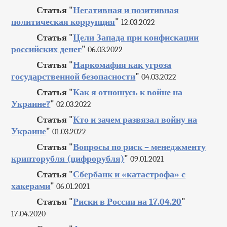
Статья "
Негативная и позитивная
политическая коррупция
"
12.03.2022
Статья "
Цели Запада при конфискации
российских денег
"
06.03.2022
Статья "
Наркомафия как угроза
государственной безопасности
"
04.03.2022
Статья "
Как я отношусь к войне на
Украине?
"
02.03.2022
Статья "
Кто и зачем развязал войну на
Украине
"
01.03.2022
Статья "
Вопросы по риск – менеджменту
крипторубля (цифрорубля)
"
09.01.2021
Статья "
Сбербанк и «катастрофа» с
хакерами
"
06.01.2021
Статья "
Риски в России на 17.04.20
"
17.04.2020