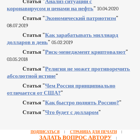
Статья "
Анализ ситуации с
коронавирусом и ценами на нефть
"
10.04.2020
Статья "
Экономический патриотизм
"
08.07.2019
Статья "
Как зарабатывать миллиард
долларов в день
"
05.02.2019
Статья "
Риск-менеджмент криптовалют
"
03.05.2018
Статья "
Религия не может противоречить
абсолютной истине
"
Статья "
Чем Россия принципиально
отличается от США?
"
Статья "
Как быстро поднять Россию?
"
Статья "
Что будет с долларом
"
ПОДПИСАТЬСЯ
СТРАНИЦА ДЛЯ ПЕЧАТИ
|
|
ЗАДАТЬ ВОПРОС АВТОРУ
|