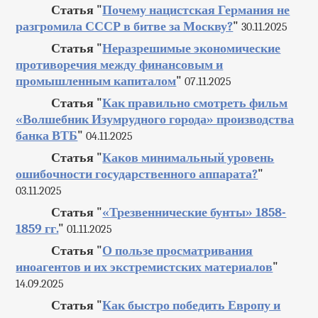
Статья "
Почему нацистская Германия не
разгромила СССР в битве за Москву?
"
30.11.2025
Статья "
Неразрешимые экономические
противоречия между финансовым и
промышленным капиталом
"
07.11.2025
Статья "
Как правильно смотреть фильм
«Волшебник Изумрудного города» производства
банка ВТБ
"
04.11.2025
Статья "
Каков минимальный уровень
ошибочности государственного аппарата?
"
03.11.2025
Статья "
«Трезвеннические бунты» 1858-
1859 гг.
"
01.11.2025
Статья "
О пользе просматривания
иноагентов и их экстремистских материалов
"
14.09.2025
Статья "
Как быстро победить Европу и