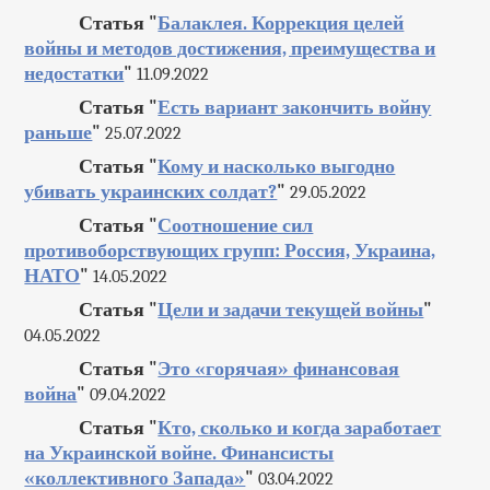
Статья "
Балаклея. Коррекция целей
войны и методов достижения, преимущества и
недостатки
"
11.09.2022
Статья "
Есть вариант закончить войну
раньше
"
25.07.2022
Статья "
Кому и насколько выгодно
убивать украинских солдат?
"
29.05.2022
Статья "
Соотношение сил
противоборствующих групп: Россия, Украина,
НАТО
"
14.05.2022
Статья "
Цели и задачи текущей войны
"
04.05.2022
Статья "
Это «горячая» финансовая
война
"
09.04.2022
Статья "
Кто, сколько и когда заработает
на Украинской войне. Финансисты
«коллективного Запада»
"
03.04.2022