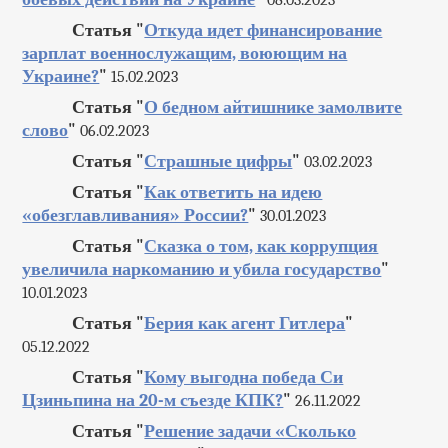
08.03.2023
Статья "
Откуда идет финансирование
зарплат военнослужащим, воюющим на
Украине?
"
15.02.2023
Статья "
О бедном айтишнике замолвите
слово
"
06.02.2023
Статья "
Страшные цифры
"
03.02.2023
Статья "
Как ответить на идею
«обезглавливания» России?
"
30.01.2023
Статья "
Сказка о том, как коррупция
увеличила наркоманию и убила государство
"
10.01.2023
Статья "
Берия как агент Гитлера
"
05.12.2022
Статья "
Кому выгодна победа Си
Цзиньпина на 20-м съезде КПК?
"
26.11.2022
Статья "
Решение задачи «Сколько