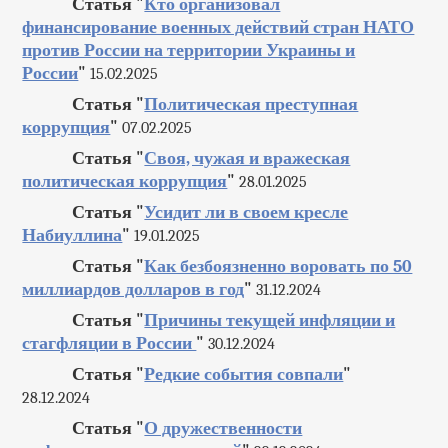
Статья "
Кто организовал
финансирование военных действий стран НАТО
против России на территории Украины и
России
"
15.02.2025
Статья "
Политическая преступная
коррупция
"
07.02.2025
Статья "
Своя, чужая и вражеская
политическая коррупция
"
28.01.2025
Статья "
Усидит ли в своем кресле
Набиуллина
"
19.01.2025
Статья "
Как безбоязненно воровать по 50
миллиардов долларов в год
"
31.12.2024
Статья "
Причины текущей инфляции и
стагфляции в России
"
30.12.2024
Статья "
Редкие события совпали
"
28.12.2024
Статья "
О дружественности