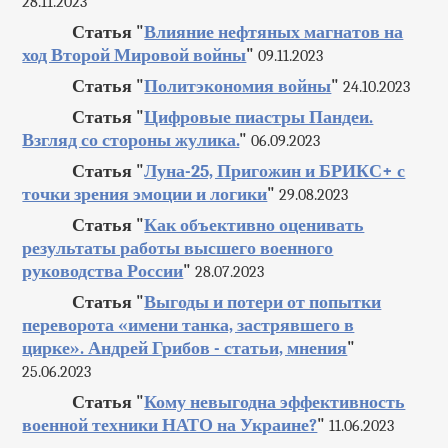
28.11.2023
Статья "
Влияние нефтяных магнатов на
ход Второй Мировой войны
"
09.11.2023
Статья "
Политэкономия войны
"
24.10.2023
Статья "
Цифровые пиастры Пандеи.
Взгляд со стороны жулика.
"
06.09.2023
Статья "
Луна-25, Пригожин и БРИКС+ с
точки зрения эмоции и логики
"
29.08.2023
Статья "
Как объективно оценивать
результаты работы высшего военного
руководства России
"
28.07.2023
Статья "
Выгоды и потери от попытки
переворота «имени танка, застрявшего в
цирке». Андрей Грибов - статьи, мнения
"
25.06.2023
Статья "
Кому невыгодна эффективность
военной техники НАТО на Украине?
"
11.06.2023