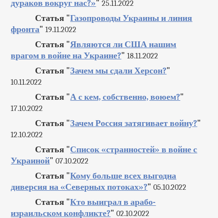
дураков вокруг нас?»
"
25.11.2022
Статья "
Газопроводы Украины и линия
фронта
"
19.11.2022
Статья "
Являются ли США нашим
врагом в войне на Украине?
"
18.11.2022
Статья "
Зачем мы сдали Херсон?
"
10.11.2022
Статья "
А с кем, собственно, воюем?
"
17.10.2022
Статья "
Зачем Россия затягивает войну?
"
12.10.2022
Статья "
Список «странностей» в войне с
Украиной
"
07.10.2022
Статья "
Кому больше всех выгодна
диверсия на «Северных потоках»?
"
05.10.2022
Статья "
Кто выиграл в арабо-
израильском конфликте?
"
02.10.2022