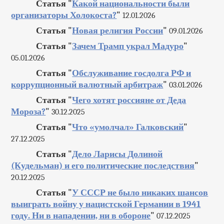
Статья "
Какой национальности были
организаторы Холокоста?
"
12.01.2026
Статья "
Новая религия России
"
09.01.2026
Статья "
Зачем Трамп украл Мадуро
"
05.01.2026
Статья "
Обслуживание госдолга РФ и
коррупционный валютный арбитраж
"
03.01.2026
Статья "
Чего хотят россияне от Деда
Мороза?
"
30.12.2025
Статья "
Что «умолчал» Галковский
"
27.12.2025
Статья "
Дело Ларисы Долиной
(Кудельман) и его политические последствия
"
20.12.2025
Статья "
У СССР не было никаких шансов
выиграть войну у нацистской Германии в 1941
году. Ни в нападении, ни в обороне
"
07.12.2025