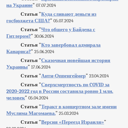
на Украине
"
07.07.2024
Статья "
Куда сливают деньги из
госбюджета США?
"
05.07.2024
Статья "
Что общего у Байдена с
Гитлером?
"
30.06.2024
Статья "
Кто завербовал адмирала
Канариса?
"
25.06.2024
Статья "
Сказочная новейшая история
Украины
"
17.06.2024
Статья "
Анти-Оппенгеймер
"
23.04.2024
Статья "
Сверхсмертность по COVID за
2020-2022 год в России составила ровно 1 млн.
человек
"
05.04.2024
Статья "
Теракт в концертном зале имени
Муслима Магомаева.
"
25.03.2024
Статья "
Версия «Переезд Израиля»
"