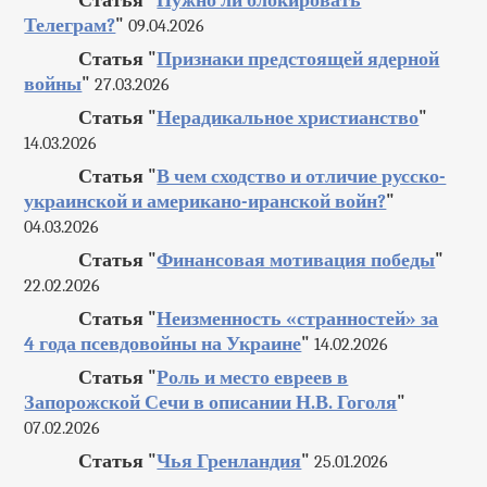
Статья "
Нужно ли блокировать
Телеграм?
"
09.04.2026
Статья "
Признаки предстоящей ядерной
войны
"
27.03.2026
Статья "
Нерадикальное христианство
"
14.03.2026
Статья "
В чем сходство и отличие русско-
украинской и американо-иранской войн?
"
04.03.2026
Статья "
Финансовая мотивация победы
"
22.02.2026
Статья "
Неизменность «странностей» за
4 года псевдовойны на Украине
"
14.02.2026
Статья "
Роль и место евреев в
Запорожской Сечи в описании Н.В. Гоголя
"
07.02.2026
Статья "
Чья Гренландия
"
25.01.2026