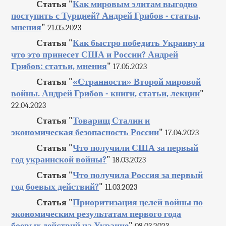
Статья "
Как мировым элитам выгодно
поступить с Турцией? Андрей Грибов - статьи,
мнения
"
21.05.2023
Статья "
Как быстро победить Украину и
что это принесет США и России? Андрей
Грибов: статьи, мнения
"
17.05.2023
Статья "
«Странности» Второй мировой
войны. Андрей Грибов - книги, статьи, лекции
"
22.04.2023
Статья "
Товарищ Сталин и
экономическая безопасность России
"
17.04.2023
Статья "
Что получили США за первый
год украинской войны?
"
18.03.2023
Статья "
Что получила Россия за первый
год боевых действий?
"
11.03.2023
Статья "
Приоритизация целей войны по
экономическим результатам первого года
боевых действий на Украине
"