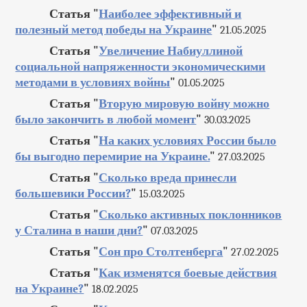
Статья "
Наиболее эффективный и
полезный метод победы на Украине
"
21.05.2025
Статья "
Увеличение Набиуллиной
социальной напряженности экономическими
методами в условиях войны
"
01.05.2025
Статья "
Вторую мировую войну можно
было закончить в любой момент
"
30.03.2025
Статья "
На каких условиях России было
бы выгодно перемирие на Украине.
"
27.03.2025
Статья "
Сколько вреда принесли
большевики России?
"
15.03.2025
Статья "
Сколько активных поклонников
у Сталина в наши дни?
"
07.03.2025
Статья "
Сон про Столтенберга
"
27.02.2025
Статья "
Как изменятся боевые действия
на Украине?
"
18.02.2025