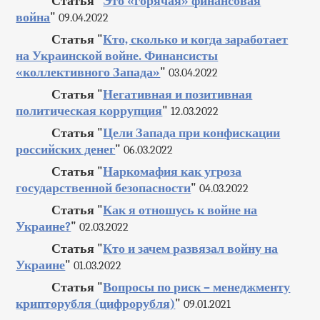
Статья "
Это «горячая» финансовая
война
"
09.04.2022
Статья "
Кто, сколько и когда заработает
на Украинской войне. Финансисты
«коллективного Запада»
"
03.04.2022
Статья "
Негативная и позитивная
политическая коррупция
"
12.03.2022
Статья "
Цели Запада при конфискации
российских денег
"
06.03.2022
Статья "
Наркомафия как угроза
государственной безопасности
"
04.03.2022
Статья "
Как я отношусь к войне на
Украине?
"
02.03.2022
Статья "
Кто и зачем развязал войну на
Украине
"
01.03.2022
Статья "
Вопросы по риск – менеджменту
крипторубля (цифрорубля)
"
09.01.2021