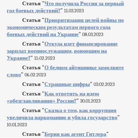
Статья "
Что получила Россия за первый
год боевых действий?
"
11.03.2023
Статья "
Приоритизация целей войны по
экономическим результатам первого года
боевых действий на Украине
"
08.03.2023
Статья "
Откуда идет финансирование
зарплат военнослужащим, воюющим на
Украине?
"
15.02.2023
Статья "
О бедном айтишнике замолвите
слово
"
06.02.2023
Статья "
Страшные цифры
"
03.02.2023
Статья "
Как ответить на идею
«обезглавливания» России?
"
30.01.2023
Статья "
Сказка о том, как коррупция
увеличила наркоманию и убила государство
"
10.01.2023
Статья "
Берия как агент Гитлера
"