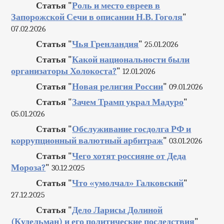
Статья "
Роль и место евреев в
Запорожской Сечи в описании Н.В. Гоголя
"
07.02.2026
Статья "
Чья Гренландия
"
25.01.2026
Статья "
Какой национальности были
организаторы Холокоста?
"
12.01.2026
Статья "
Новая религия России
"
09.01.2026
Статья "
Зачем Трамп украл Мадуро
"
05.01.2026
Статья "
Обслуживание госдолга РФ и
коррупционный валютный арбитраж
"
03.01.2026
Статья "
Чего хотят россияне от Деда
Мороза?
"
30.12.2025
Статья "
Что «умолчал» Галковский
"
27.12.2025
Статья "
Дело Ларисы Долиной
(Кудельман) и его политические последствия
"