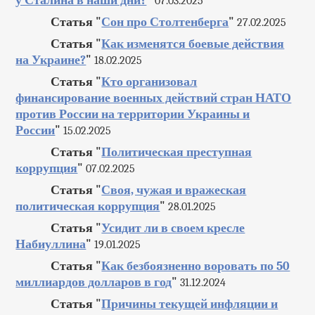
у Сталина в наши дни?
"
07.03.2025
Статья "
Сон про Столтенберга
"
27.02.2025
Статья "
Как изменятся боевые действия
на Украине?
"
18.02.2025
Статья "
Кто организовал
финансирование военных действий стран НАТО
против России на территории Украины и
России
"
15.02.2025
Статья "
Политическая преступная
коррупция
"
07.02.2025
Статья "
Своя, чужая и вражеская
политическая коррупция
"
28.01.2025
Статья "
Усидит ли в своем кресле
Набиуллина
"
19.01.2025
Статья "
Как безбоязненно воровать по 50
миллиардов долларов в год
"
31.12.2024
Статья "
Причины текущей инфляции и