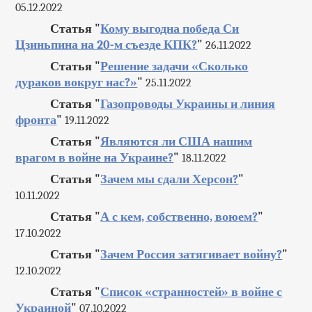
05.12.2022
Статья "
Кому выгодна победа Си
Цзиньпина на 20-м съезде КПК?
"
26.11.2022
Статья "
Решение задачи «Сколько
дураков вокруг нас?»
"
25.11.2022
Статья "
Газопроводы Украины и линия
фронта
"
19.11.2022
Статья "
Являются ли США нашим
врагом в войне на Украине?
"
18.11.2022
Статья "
Зачем мы сдали Херсон?
"
10.11.2022
Статья "
А с кем, собственно, воюем?
"
17.10.2022
Статья "
Зачем Россия затягивает войну?
"
12.10.2022
Статья "
Список «странностей» в войне с
Украиной
"
07.10.2022