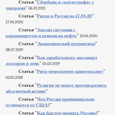
Статья "
Сбербанк и «катастрофа» с
хакерами
"
06.01.2021
Статья "
Риски в России на 17.04.20
"
17.04.2020
Статья "
Анализ ситуации с
коронавирусом и ценами на нефть
"
10.04.2020
Статья "
Экономический патриотизм
"
08.07.2019
Статья "
Как зарабатывать миллиард
долларов в день
"
05.02.2019
Статья "
Риск-менеджмент криптовалют
"
03.05.2018
Статья "
Религия не может противоречить
абсолютной истине
"
Статья "
Чем Россия принципиально
отличается от США?
"
Статья "
Как быстро поднять Россию?
"