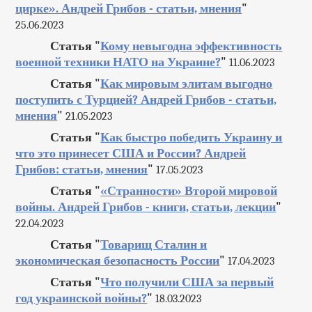
цирке». Андрей Грибов - статьи, мнения
"
25.06.2023
Статья "
Кому невыгодна эффективность
военной техники НАТО на Украине?
"
11.06.2023
Статья "
Как мировым элитам выгодно
поступить с Турцией? Андрей Грибов - статьи,
мнения
"
21.05.2023
Статья "
Как быстро победить Украину и
что это принесет США и России? Андрей
Грибов: статьи, мнения
"
17.05.2023
Статья "
«Странности» Второй мировой
войны. Андрей Грибов - книги, статьи, лекции
"
22.04.2023
Статья "
Товарищ Сталин и
экономическая безопасность России
"
17.04.2023
Статья "
Что получили США за первый
год украинской войны?
"
18.03.2023