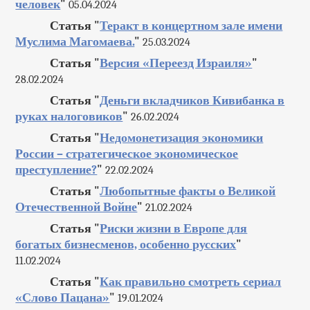
человек
"
05.04.2024
Статья "
Теракт в концертном зале имени
Муслима Магомаева.
"
25.03.2024
Статья "
Версия «Переезд Израиля»
"
28.02.2024
Статья "
Деньги вкладчиков Кивибанка в
руках налоговиков
"
26.02.2024
Статья "
Недомонетизация экономики
России – стратегическое экономическое
преступление?
"
22.02.2024
Статья "
Любопытные факты о Великой
Отечественной Войне
"
21.02.2024
Статья "
Риски жизни в Европе для
богатых бизнесменов, особенно русских
"
11.02.2024
Статья "
Как правильно смотреть сериал
«Слово Пацана»
"
19.01.2024