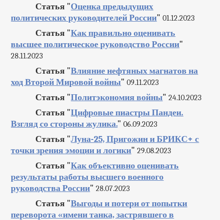
Статья "
Оценка предыдущих
политических руководителей России
"
01.12.2023
Статья "
Как правильно оценивать
высшее политическое руководство России
"
28.11.2023
Статья "
Влияние нефтяных магнатов на
ход Второй Мировой войны
"
09.11.2023
Статья "
Политэкономия войны
"
24.10.2023
Статья "
Цифровые пиастры Пандеи.
Взгляд со стороны жулика.
"
06.09.2023
Статья "
Луна-25, Пригожин и БРИКС+ с
точки зрения эмоции и логики
"
29.08.2023
Статья "
Как объективно оценивать
результаты работы высшего военного
руководства России
"
28.07.2023
Статья "
Выгоды и потери от попытки
переворота «имени танка, застрявшего в