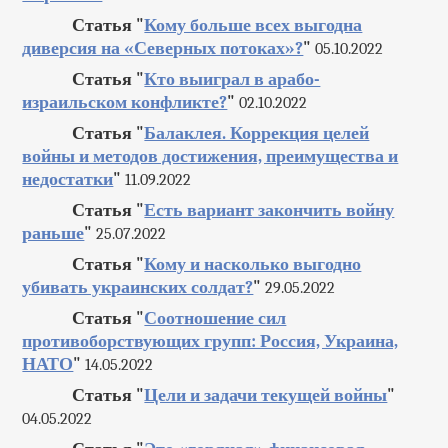
Статья "
Кому больше всех выгодна
диверсия на «Северных потоках»?
"
05.10.2022
Статья "
Кто выиграл в арабо-
израильском конфликте?
"
02.10.2022
Статья "
Балаклея. Коррекция целей
войны и методов достижения, преимущества и
недостатки
"
11.09.2022
Статья "
Есть вариант закончить войну
раньше
"
25.07.2022
Статья "
Кому и насколько выгодно
убивать украинских солдат?
"
29.05.2022
Статья "
Соотношение сил
противоборствующих групп: Россия, Украина,
НАТО
"
14.05.2022
Статья "
Цели и задачи текущей войны
"
04.05.2022