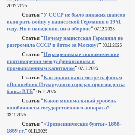
20.12.2025
Статья "
У СССР не было никаких шансов
выиграть войну у нацистской Германии в 1941
году. Ни в нападении, ни в обороне
"
07.12.2025
Статья "
Почему нацистская Германия не
разгромила СССР в битве за Москву?
"
30.11.2025
Статья "
Неразрешимые экономические
противоречия между финансовым и
промышленным капиталом
"
07.11.2025
Статья "
Как правильно смотреть фильм
«Волшебник Изумрудного города» производства
банка ВТБ
"
04.11.2025
Статья "
Каков минимальный уровень
ошибочности государственного аппарата?
"
03.11.2025
Статья "
«Трезвеннические бунты» 1858-
1859 гг.
"
01.11.2025