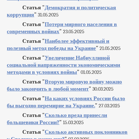
Статья "
Демократия и политическая
коррупция
"
31.05.2025
Статья "
Потери мирного населения в
современных войнах
"
23.05.2025
Статья "
Наиболее эффективный и
полезный метод победы на Украине
"
21.05.2025
Статья "
Увеличение Набиуллиной
социальной напряженности экономическими
методами в условиях войны
"
01.05.2025
Статья "
Вторую мировую войну можно
было закончить в любой момент
"
30.03.2025
Статья "
На каких условиях России было
бы выгодно перемирие на Украине.
"
27.03.2025
Статья "
Сколько вреда принесли
большевики России?
"
15.03.2025
Статья "
Сколько активных поклонников