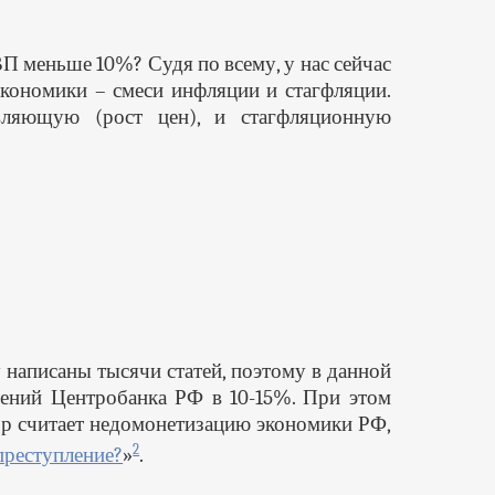
ВВП меньше 10%? Судя по всему, у нас сейчас
кономики – смеси инфляции и стагфляции.
вляющую (рост цен), и стагфляционную
 написаны тысячи статей, поэтому в данной
шений Центробанка РФ в 10-15%. При этом
ор считает недомонетизацию экономики РФ,
2
преступление?
»
.