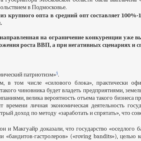
ольствием в Подмосковье.
 из крупного опта в средний опт составляет 100
.
направленная на ограничение конкуренции уже выз
жения роста ВВП, а при негативных сценариях и сп
4
омический патриотизм»
.
, в том числе «силового блока», практически офи
 такого чиновника будет владеть предприятиями, зем
мпаниями, велика вероятность отъема такого бизнеса п
 времени личная экономическая деятельность госуд
стрый доход по методу «заработать и спрятать», что с
он и Макгуайр доказали, что государство «оседлого 
 «бандитов-гастролеров» («roving bandits»), целью 