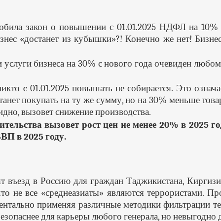
обила закон о повышении с 01.01.2025 НДФЛ на 10% 
изнес «достанет из кубышки»?! Конечно же нет! Бизн
услуги бизнеса на 30% с нового года очевиден любому 
кто c 01.01.2025 повышать не собирается. Это означа
станет покупать на ту же сумму, но на 30% меньше това
видно, вызовет снижение производства.
тельства вызовет рост цен не менее 20% в 2025 г
ВП в 2025 году.
т въезд в Россию для граждан Таджикистана, Киргиз
то не все «среднеазиаты» являются террористами. Пр
иментально применяя различные методики фильтрации 
безопаснее для карьеры любого генерала, но невыгодно 