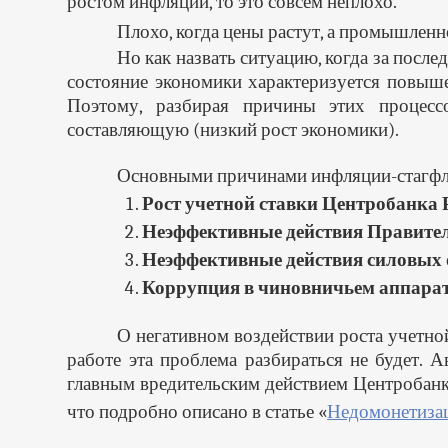
ростом инфляции, то это совсем неплохо.
Плохо, когда цены растут, а промышленно
Но как назвать ситуацию, когда за после
состояние экономики характеризуется повыш
Поэтому, разбирая причины этих процесс
составляющую (низкий рост экономики).
Основными причинами инфляции-стагфля
Рост учетной ставки Центробанка 
Неэффективные действия Правител
Неэффективные действия силовых 
Коррупция в чиновничьем аппарат
О негативном воздействии роста учетно
работе эта проблема разбираться не будет.
главным вредительским действием Центробанк
что подробно описано в статье «
Недомонетизац