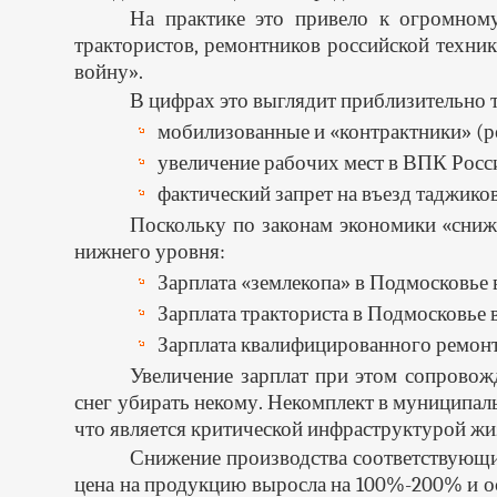
На практике это привело к огромному
трактористов, ремонтников российской техни
войну».
В цифрах это выглядит приблизительно т
мобилизованные и «контрактники» (рос
увеличение рабочих мест в ВПК России
фактический запрет на въезд таджиков,
Поскольку по законам экономики «сниже
нижнего уровня:
Зарплата «землекопа» в Подмосковье в
Зарплата тракториста в Подмосковье в
Зарплата квалифицированного ремонтн
Увеличение зарплат при этом сопровож
снег убирать некому. Некомплект в муниципал
что является критической инфраструктурой жи
Снижение производства соответствующих
цена на продукцию выросла на 100%-200% и о