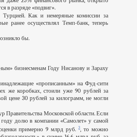
оля даже 25% финансового рынка, открыто
ся в разряде «подвиг».
 Турцией. Как и немеряные комиссии за
ые ранее осуществлял Темп-банк, теперь
 возникло бы.
ным» бизнесменам Году Нисанову и Зараху
принадлежащие «прописанным» на Фуд-сити
ех же коробках, стоили уже 90 рублей за
ой цене 30 рублей за килограмм, не могли
ур Правительства Московской области. Если
1 году долю в компании «Самолет» у самой
3
 оценки примерно 9 млрд руб.
, то можно
благодарность» в сумме 16,6 млрд руб. за