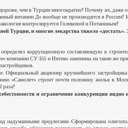
дороже, чем в Турции многократно? Почему их, даже о
анный витамин Д» вообще не производятся в России? И
армакология контролируется Голиковой и Потаниным?
ней Турции, и многие лекарства тяжело «достать». 
определял коррупционную составляющую в строител
ные» компании СУ-155 и Интеко заменены на такие же
 застройщиков.
е. Официальный акционер крупнейшего застройщика
ению «Самолет» строит почти половину жилья в Моско
2 раза?
ебестоимости и ограничение конкуренции видно н
под надуманными предлогами. Сформирована олигопо