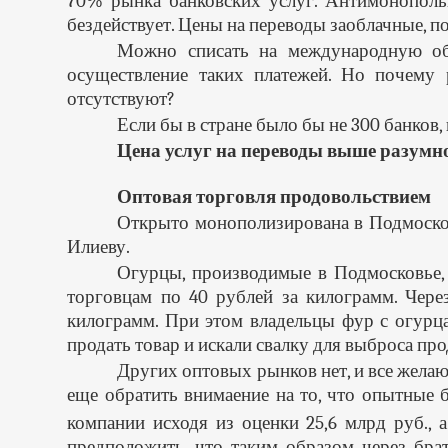
70% рынка банковских услуг. Антимонопольн
бездействует. Цены на переводы заоблачные, по
Можно списать на международную обс
осуществление таких платежей. Но почему 
отсутствуют?
Если бы в стране было бы не 300 банков, к
Цена услуг на переводы выше разумн
Оптовая торговля продовольствием
Открыто монополизирована в Подмоско
Илиеву.
Огурцы, производимые в Подмосковье, 
торговцам по 40 рублей за килограмм. Чере
килограмм. При этом владельцы фур с огурца
продать товар и искали свалку для выброса пр
Других оптовых рынков нет, и все жела
еще обратить внимаение на то, что опытные 
компании исходя из оценки 25,6 млрд руб., 
предположить, что таким образом через брат