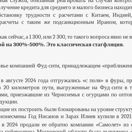
ая служба, обязанная реагировать на случаи контр
лучение кредита для среднего и малого бизнеса находит
тановку трудности с расчетами с Китаем, Индией,
расчеты с таким же подсанкционным Ираном, котор
ак сейчас, а 1 300, или 2 300, то такого вопроса явно не
ой на 300%-500%. Это классическая стагфляция.
вье компанией Фуд-сити, принадлежащем «приближен
в августе 2024 года отгружались «с поля» в фуры, 
з 20 километров пути, выгруженные на Фуд-сити в т
ми, приезжавшие из Черноземья с огурцами по оптов
одукции.
ющие их построить были блокированы на уровне структ
бизнесмены Год Нисанов и Зарах Илиев купили в 202
а в 2024 продали ее обратно компании «Самолет» из
а губернатора Московской области была выплачена «