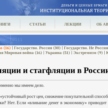
НИГИ
СТАТЬИ
ЛЕКЦИИ
ОБ А
во
(16)
Государство. Россия
(30)
Государство. Не Росси
|
|
ая Мировая война
(16)
Украина
(51)
Экстремизм
(9)
|
|
|
яции и стагфляции в Росси
 именно мы имеем дело.
«устойчивый рост цен, снижение покупательной способ
ки? Нет. Если «вливание денег в экономику» приводит