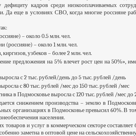
 дефициту кадров среди низкооплачиваемых сотруд
ки. Да еще в условиях СВО, когда многие россияне ра
ак:
сияне) – около 0.5 млн. чел.
 (россияне) – около 1 млн. чел.
 киргизов, узбеков – более 2 млн. чел.
ние предложения на 5% влечет рост цен на 50%», име
ыросла с 2 тыс. рублей/день до 5 тыс. рублей /день
ыросла с 80 тыс. рублей /мес до 150 тыс. рублей /мес
ика в Подмосковье выросла с 120 тыс. рублей /мес до 2
дается снижением производства – землю в Подмосковь
ьных организациях в Подмосковье превысил 60%. В то
знеобеспечения населения.
 товаров и услуг в коммерческом секторе составляет б
собенно заметна в оптовой цене на сельскохозяйстве