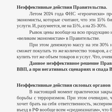
Неэффективные действия Правительства.
Летом 2024 года ФНС «героически» пр
экономисты, которые считают, что эти 15% б
услуги. И, разумеется, не на 15%, а на 25-30%.
Рывок цены вообще на всю продукцию и 
«великим экономистам» в Правительстве.
При этом денежную массу на эти 30% ни
сможет покупать то же количество товаров, а 
купить тот же объем товаров и услуг. Что, оче
Данное неэффективное решение Прави
ВВП, а при негативных сценариях и спада В
Неэффективные действия силовых органов
В настоящий момент практически закры
борьбы с терроризмом. При этом очевидно, ч
хочет брать на себя ответственность, экспер
въезд в РФ вообще всем «среднеазиатам», что 