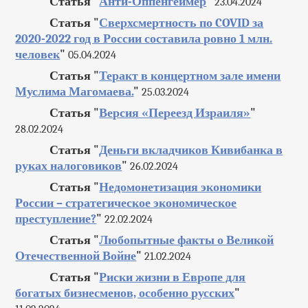
Статья "
Анти-Оппенгеймер
"
23.04.2024
Статья "
Сверхсмертность по COVID за
2020-2022 год в России составила ровно 1 млн.
человек
"
05.04.2024
Статья "
Теракт в концертном зале имени
Муслима Магомаева.
"
25.03.2024
Статья "
Версия «Переезд Израиля»
"
28.02.2024
Статья "
Деньги вкладчиков Кивибанка в
руках налоговиков
"
26.02.2024
Статья "
Недомонетизация экономики
России – стратегическое экономическое
преступление?
"
22.02.2024
Статья "
Любопытные факты о Великой
Отечественной Войне
"
21.02.2024
Статья "
Риски жизни в Европе для
богатых бизнесменов, особенно русских
"