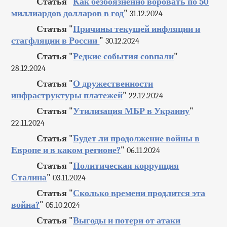
Статья "
Как безбоязненно воровать по 50
миллиардов долларов в год
"
31.12.2024
Статья "
Причины текущей инфляции и
стагфляции в России
"
30.12.2024
Статья "
Редкие события совпали
"
28.12.2024
Статья "
О дружественности
инфраструктуры платежей
"
22.12.2024
Статья "
Утилизация МБР в Украину
"
22.11.2024
Статья "
Будет ли продолжение войны в
Европе и в каком регионе?
"
06.11.2024
Статья "
Политическая коррупция
Сталина
"
03.11.2024
Статья "
Сколько времени продлится эта
война?
"
05.10.2024
Статья "
Выгоды и потери от атаки