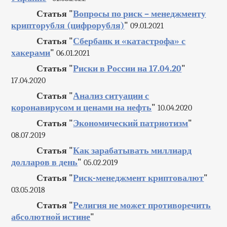
Статья "
Вопросы по риск – менеджменту
крипторубля (цифрорубля)
"
09.01.2021
Статья "
Сбербанк и «катастрофа» с
хакерами
"
06.01.2021
Статья "
Риски в России на 17.04.20
"
17.04.2020
Статья "
Анализ ситуации с
коронавирусом и ценами на нефть
"
10.04.2020
Статья "
Экономический патриотизм
"
08.07.2019
Статья "
Как зарабатывать миллиард
долларов в день
"
05.02.2019
Статья "
Риск-менеджмент криптовалют
"
03.05.2018
Статья "
Религия не может противоречить
абсолютной истине
"