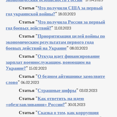
Статья "
Что получили США за первый
год украинской войны?
"
18.03.2023
Статья "
Что получила Россия за первый
год боевых действий?
"
11.03.2023
Статья "
Приоритизация целей войны по
экономическим результатам первого года
боевых действий на Украине
"
08.03.2023
Статья "
Откуда идет финансирование
зарплат военнослужащим, воюющим на
Украине?
"
15.02.2023
Статья "
О бедном айтишнике замолвите
слово
"
06.02.2023
Статья "
Страшные цифры
"
03.02.2023
Статья "
Как ответить на идею
«обезглавливания» России?
"
30.01.2023
Статья "
Сказка о том, как коррупция