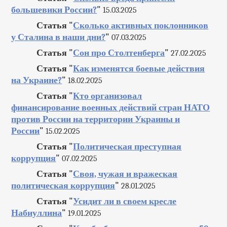
большевики России?
"
15.03.2025
Статья "
Сколько активных поклонников
у Сталина в наши дни?
"
07.03.2025
Статья "
Сон про Столтенберга
"
27.02.2025
Статья "
Как изменятся боевые действия
на Украине?
"
18.02.2025
Статья "
Кто организовал
финансирование военных действий стран НАТО
против России на территории Украины и
России
"
15.02.2025
Статья "
Политическая преступная
коррупция
"
07.02.2025
Статья "
Своя, чужая и вражеская
политическая коррупция
"
28.01.2025
Статья "
Усидит ли в своем кресле
Набиуллина
"
19.01.2025