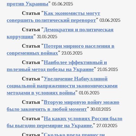
против Украины
"
05.06.2025
Статья "
Как экономисты могут
совершить политический переворот
"
03.06.2025
Статья "
Демократия и политическая
коррупция
"
31.05.2025
Статья "
Потери мирного населения в
современных войнах
"
23.05.2025
Статья "
Наиболее эффективный и
полезный метод победы на Украине
"
21.05.2025
Статья "
Увеличение Набиуллиной
социальной напряженности экономическими
методами в условиях войны
"
01.05.2025
Статья "
Вторую мировую войну можно
было закончить в любой момент
"
30.03.2025
Статья "
На каких условиях России было
бы выгодно перемирие на Украине.
"
27.03.2025
Статья "
Сколько вреда принесли