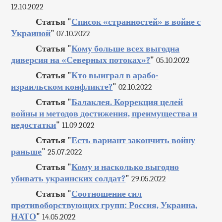
12.10.2022
Статья "
Список «странностей» в войне с
Украиной
"
07.10.2022
Статья "
Кому больше всех выгодна
диверсия на «Северных потоках»?
"
05.10.2022
Статья "
Кто выиграл в арабо-
израильском конфликте?
"
02.10.2022
Статья "
Балаклея. Коррекция целей
войны и методов достижения, преимущества и
недостатки
"
11.09.2022
Статья "
Есть вариант закончить войну
раньше
"
25.07.2022
Статья "
Кому и насколько выгодно
убивать украинских солдат?
"
29.05.2022
Статья "
Соотношение сил
противоборствующих групп: Россия, Украина,
НАТО
"
14.05.2022