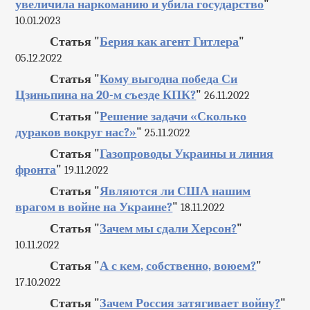
увеличила наркоманию и убила государство
"
10.01.2023
Статья "
Берия как агент Гитлера
"
05.12.2022
Статья "
Кому выгодна победа Си
Цзиньпина на 20-м съезде КПК?
"
26.11.2022
Статья "
Решение задачи «Сколько
дураков вокруг нас?»
"
25.11.2022
Статья "
Газопроводы Украины и линия
фронта
"
19.11.2022
Статья "
Являются ли США нашим
врагом в войне на Украине?
"
18.11.2022
Статья "
Зачем мы сдали Херсон?
"
10.11.2022
Статья "
А с кем, собственно, воюем?
"
17.10.2022
Статья "
Зачем Россия затягивает войну?
"