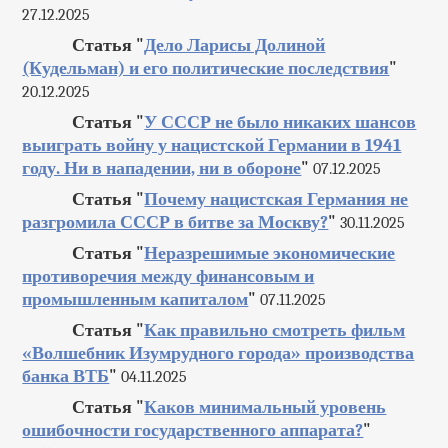
27.12.2025
Статья "
Дело Ларисы Долиной
(Кудельман) и его политические последствия
"
20.12.2025
Статья "
У СССР не было никаких шансов
выиграть войну у нацистской Германии в 1941
году. Ни в нападении, ни в обороне
"
07.12.2025
Статья "
Почему нацистская Германия не
разгромила СССР в битве за Москву?
"
30.11.2025
Статья "
Неразрешимые экономические
противоречия между финансовым и
промышленным капиталом
"
07.11.2025
Статья "
Как правильно смотреть фильм
«Волшебник Изумрудного города» производства
банка ВТБ
"
04.11.2025
Статья "
Каков минимальный уровень
ошибочности государственного аппарата?
"