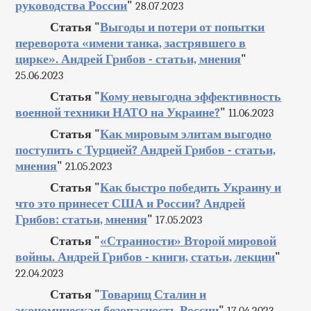
руководства России
"
28.07.2023
Статья "
Выгоды и потери от попытки
переворота «имени танка, застрявшего в
цирке». Андрей Грибов - статьи, мнения
"
25.06.2023
Статья "
Кому невыгодна эффективность
военной техники НАТО на Украине?
"
11.06.2023
Статья "
Как мировым элитам выгодно
поступить с Турцией? Андрей Грибов - статьи,
мнения
"
21.05.2023
Статья "
Как быстро победить Украину и
что это принесет США и России? Андрей
Грибов: статьи, мнения
"
17.05.2023
Статья "
«Странности» Второй мировой
войны. Андрей Грибов - книги, статьи, лекции
"
22.04.2023
Статья "
Товарищ Сталин и
экономическая безопасность России
"
17.04.2023