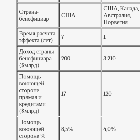
США, Канада,
Страна-
США
Австралия,
бенефициар
Норвегия
Время расчета
7
1
эффекта (лет)
Доход страны-
бенефициара
200
3 210
($млрд)
Помощь
воюющей
стороне
17
120
прямая и
кредитами
($млрд)
Помощь
воюющей
8,5%
4,0%
стороне %