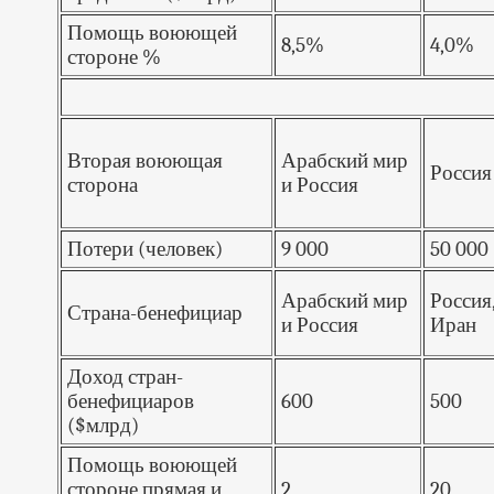
Помощь воюющей
8,5%
4,0%
стороне %
Вторая воюющая
Арабский мир
Россия
сторона
и Россия
Потери (человек)
9 000
50 000
Арабский мир
Россия,
Страна-бенефициар
и Россия
Иран
Доход стран-
бенефициаров
600
500
($млрд)
Помощь воюющей
стороне прямая и
2
20