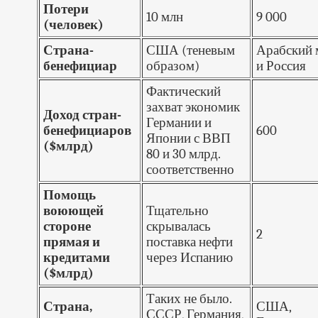
Потери
10 млн
9 000
(человек)
Страна-
США (теневым
Арабский 
бенефициар
образом)
и Россия
Фактический
захват экономик
Доход стран-
Германии и
бенефициаров
600
Японии с ВВП
($млрд)
80 и 30 млрд.
соответственно
Помощь
воюющей
Тщательно
стороне
скрывалась
2
прямая и
поставка нефти
кредитами
через Испанию
($млрд)
Таких не было.
Страна,
США,
СССР, Германия,