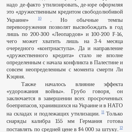
надо де-факто утилизировать, де-юре оформляя
это «дружественным кредитом свободолюбивой
10
Украине»
. Но обычные темпы
перевооружения позволят высвобождать в год
лишь по 200-300 «Леопардов» и 100-200 F-16,
чего может хватить лишь на 3-4 месяца
очередного «контрнаступа». Да и направление
«дружественного кредита» стало не вполне
определенным с начала конфликта в Палестине и
совсем неопределенным с момента смерти Ли
Кэцяня.
Также началось влияние эффекта
«удорожания войны». Грубо говоря, он
заключается в завершении всех просроченных
боеприпасов, хранившихся на Украине и в НАТО
11
на складах и подлежащих утилизации.
Только
снаряды калибра 155 мм Германия готова
12
поставлять по средней цене в $4 000 за штуку.