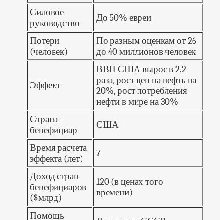
Силовое
До 50% евреи
руководство
Потери
По разным оценкам от 26
(человек)
до 40 миллионов человек
ВВП США вырос в 2.2
раза, рост цен на нефть на
Эффект
20%, рост потребления
нефти в мире на 30%
Страна-
США
бенефициар
Время расчета
7
эффекта (лет)
Доход стран-
120 (в ценах того
бенефициаров
времени)
($млрд)
Помощь