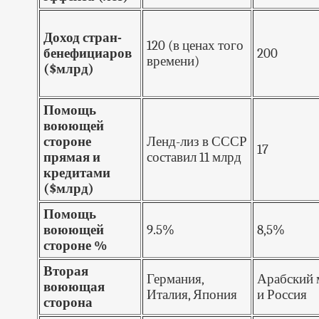
Доход стран-
120 (в ценах того
бенефициаров
200
времени)
($млрд)
Помощь
воюющей
стороне
Ленд-лиз в СССР
17
прямая и
составил 11 млрд
кредитами
($млрд)
Помощь
воюющей
9.5%
8,5%
стороне %
Вторая
Германия,
Арабский 
воюющая
Италия, Япония
и Россия
сторона