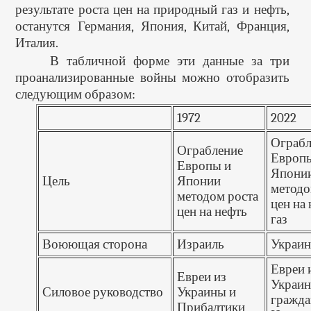
результате роста цен на природный газ и нефть,
останутся Германия, Япония, Китай, Франция,
Италия.
В табличной форме эти данные за три
проанализированные войны можно отобразить
следующим образом:
1972
2022
Ограбл
Ограбление
Европ
Европы и
Япони
Цель
Японии
методо
методом роста
цен на 
цен на нефть
газ
Воюющая сторона
Израиль
Украин
Евреи 
Евреи из
Украин
Силовое руководство
Украины и
гражда
Прибалтики