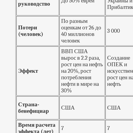
До 50% евреи
Украины и
руководство
Прибалти
По разным
Потери
оценкам от 26 до
3 000
(человек)
40 миллионов
человек
ВВП США
вырос в 2.2 раза,
Создание
рост цен на нефть
ОПЕК и
Эффект
на 20%, рост
искусстве
потребления
рост цен н
нефти в мире на
нефть
30%
Страна-
США
США
бенефициар
Время расчета
7
7
эффекта (лет)