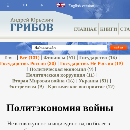
English version
ГЛАВНАЯ
КНИГИ
СТА
Все
(131)
Финансы
(41)
Государство
(16)
Темы: |
|
|
|
Государство. Россия
(30)
Государство. Не Россия
(19)
|
Политическая экономия
(9)
|
|
Политическая коррупция
(11)
|
Вторая Мировая война
(16)
Украина
(51)
|
|
Экстремизм
(9)
Критическое восприятие
(12)
|
Политэкономия войны
Не в совокупности ищи единства, но более в