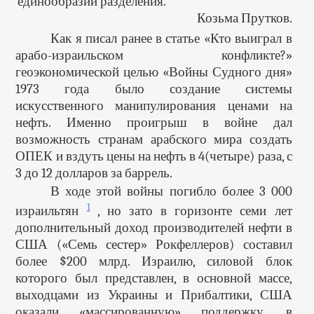
единообразии разделения.
Козьма Прутков.
Как я писал ранее в статье «Кто выиграл в
арабо-израильском конфликте?»
геоэкономической целью «Войны Судного дня»
1973 года было создание системы
искусственного манипулирования ценами на
нефть. Именно проигрыш в войне дал
возможность странам арабского мира создать
ОПЕК и вздуть цены на нефть в 4(четыре) раза, с
3 до 12 долларов за баррель.
В ходе этой войны погибло более 3 000
1
израильтян
, но зато в горизонте семи лет
дополнительный доход производителей нефти в
США («Семь сестер» Рокфеллеров) составил
более $200 млрд. Израилю, силовой блок
которого был представлен, в основной массе,
выходцами из Украины и Прибалтики, США
оказали «массированную» поддержку, в