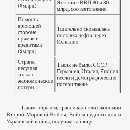
Японии с ВВП 80 и 30
($млрд)
млрд. соответственно
Помощь
воюющей
Тщательно скрывалась
стороне
поставка нефти через
прямая и
Испанию
кредитами
($млрд)
Страна,
Таких не было. СССР,
несущая
Германия, Италия, Япония
только
несли и демографические
экономические
потери также
потери
Таким образом, сравнивая политэкономии
Второй Мировой Войны, Войны судного дня и
Украинской войны, получим таблицу.