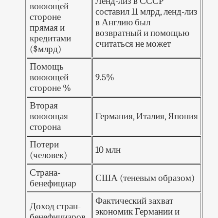
Ленд-лиз в СССР
воюющей
составил 11 млрд, ленд-лиз
стороне
в Англию был
прямая и
возвратный и помощью
кредитами
считаться не может
($млрд)
Помощь
воюющей
9.5%
стороне %
Вторая
воюющая
Германия, Италия, Япония
сторона
Потери
10 млн
(человек)
Страна-
США (теневым образом)
бенефициар
Фактический захват
Доход стран-
экономик Германии и
бенефициаров