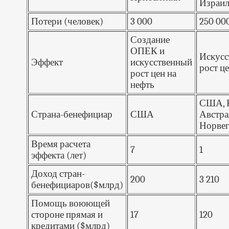
Израи
Потери (человек)
3 000
250 00
Создание
ОПЕК и
Искус
Эффект
искусственный
рост це
рост цен на
нефть
США, К
Страна-бенефициар
США
Австра
Норве
Время расчета
7
1
эффекта (лет)
Доход стран-
200
3 210
бенефициаров($млрд)
Помощь воюющей
стороне прямая и
17
120
кредитами ($млрд)